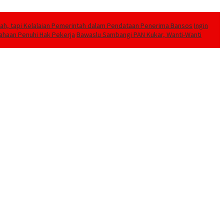
h, tapi Kelalaian Pemerintah dalam Pendataan Penerima Bansos
Ingin
sahaan Penuhi Hak Pekerja
Bawaslu Sambangi PAN Kukar, Wanti-Wanti