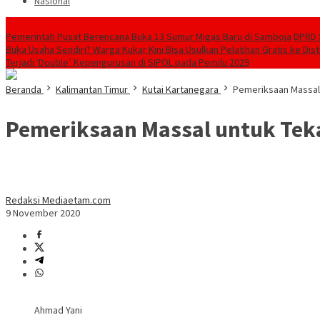
Nasional
Breaking News
Pemerintah Pusat Berencana Buka 13 Sumur Migas Baru di Samboja
DPRD 
Buka Usaha Sendiri? Warga Kukar Kini Bisa Usulkan Pelatihan Gratis ke Dis
Terjadi ‘Double’ Kepengurusan di SIPOL pada Pemilu 2029
Beranda
Kalimantan Timur
Kutai Kartanegara
Pemeriksaan Massal
Pemeriksaan Massal untuk Tek
Redaksi Mediaetam.com
9 November 2020
Ahmad Yani