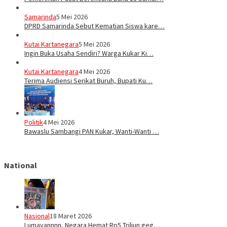
Samarinda
5 Mei 2026
DPRD Samarinda Sebut Kematian Siswa kare…
Kutai Kartanegara
5 Mei 2026
Ingin Buka Usaha Sendiri? Warga Kukar Ki…
Kutai Kartanegara
4 Mei 2026
Terima Audiensi Serikat Buruh, Bupati Ku…
Politik
4 Mei 2026
Bawaslu Sambangi PAN Kukar, Wanti-Wanti …
National
Nasional
18 Maret 2026
Lumayannnn, Negara Hemat Rp5 Triliun geg…