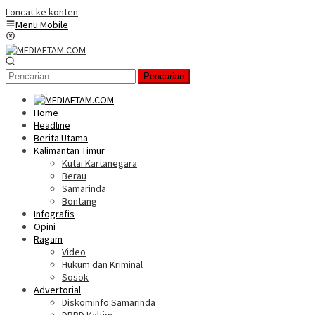
Loncat ke konten
Menu Mobile
Pencarian
Home
Headline
Berita Utama
Kalimantan Timur
Kutai Kartanegara
Berau
Samarinda
Bontang
Infografis
Opini
Ragam
Video
Hukum dan Kriminal
Sosok
Advertorial
Diskominfo Samarinda