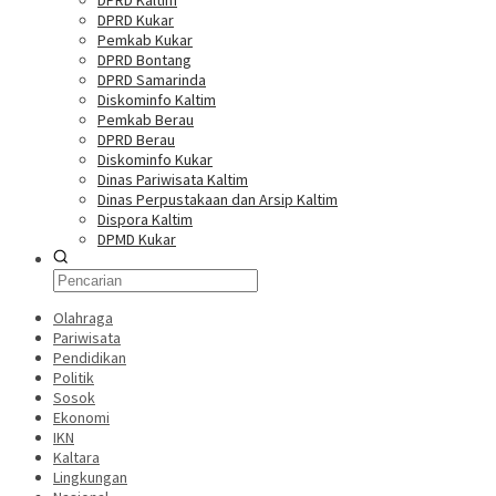
DPRD Kaltim
DPRD Kukar
Pemkab Kukar
DPRD Bontang
DPRD Samarinda
Diskominfo Kaltim
Pemkab Berau
DPRD Berau
Diskominfo Kukar
Dinas Pariwisata Kaltim
Dinas Perpustakaan dan Arsip Kaltim
Dispora Kaltim
DPMD Kukar
Olahraga
Pariwisata
Pendidikan
Politik
Sosok
Ekonomi
IKN
Kaltara
Lingkungan