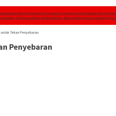
Samarinda Sebut Kematian Siswa karena Sepatu Sempit Bukan hanya Musiba
transnaker
Terima Audiensi Serikat Buruh, Bupati Kukar Imbau Seluruh Peru
 untuk Tekan Penyebaran
an Penyebaran