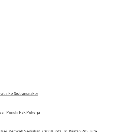
ratis ke Distransnaker
haan Penuhi Hak Pekerja
Mei, Pemkab Sediakan 7.200 Kuota, S1 Dijatah Rp5 Juta