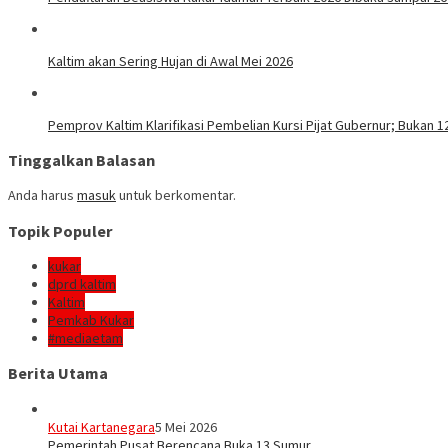
Kaltim akan Sering Hujan di Awal Mei 2026
Pemprov Kaltim Klarifikasi Pembelian Kursi Pijat Gubernur; Bukan 12
Tinggalkan Balasan
Anda harus
masuk
untuk berkomentar.
Topik Populer
kukar
dprd kaltim
Kaltim
Pemkab Kukar
#mediaetam
Berita Utama
Kutai Kartanegara
5 Mei 2026
Pemerintah Pusat Berencana Buka 13 Sumur…