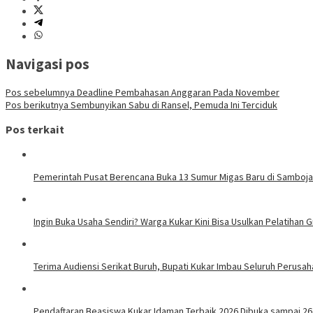
Navigasi pos
Pos sebelumnya
Deadline Pembahasan Anggaran Pada November
Pos berikutnya
Sembunyikan Sabu di Ransel, Pemuda Ini Terciduk
Pos terkait
Pemerintah Pusat Berencana Buka 13 Sumur Migas Baru di Samboja
Ingin Buka Usaha Sendiri? Warga Kukar Kini Bisa Usulkan Pelatihan G
Terima Audiensi Serikat Buruh, Bupati Kukar Imbau Seluruh Perusa
Pendaftaran Beasiswa Kukar Idaman Terbaik 2026 Dibuka sampai 26 