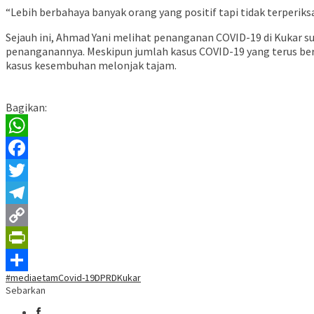
“Lebih berbahaya banyak orang yang positif tapi tidak terperiksa
Sejauh ini, Ahmad Yani melihat penanganan COVID-19 di Kukar s
penanganannya. Meskipun jumlah kasus COVID-19 yang terus bert
kasus kesembuhan melonjak tajam.
Bagikan:
WhatsApp
Facebook
Twitter
Telegram
Copy
Link
PrintFriendly
#mediaetam
Covid-19
DPRDKukar
Share
Sebarkan