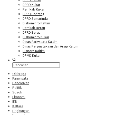
DPRD Kaltim
DPRD Kukar
Pemkab Kukar
DPRD Bontang
DPRD Samarinda
Diskominfo Kaltim
Pemkab Berau
DPRD Berau
Diskominfo Kukar
Dinas Pariwisata Kaltim
Dinas Perpustakaan dan Arsip Kaltim
Dispora Kaltim
DPMD Kukar
Olahraga
Pariwisata
Pendidikan
Politik
Sosok
Ekonomi
IKN
Kaltara
Lingkungan