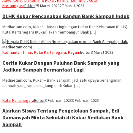
Advertorial
,
Diskominfo Kukar
,
Kalimantan Timur
,
Kutai
Kartanegara
Editor
25 Maret 2023
27 Maret 2023
DLHK Kukar Rencanakan Bangun Bank Sampah Induk
Mediaetam.com, Kukar – Dinas Lingkungan Hidup Dan Kehutanan (DLHK)
Kutai Kartanegara (Kukar) akan membangun Bank […]
Kalimantan Timur
,
Kutai Kartanegara
,
Ragam
Editor
3 Maret 2023
Cerita Kukar Dengan Puluhan Bank Sampah yang
Jadikan Sampah Bermanfaat Lagi
Mediaetam.com, Kukar – Bank sampah, jadi satu upaya penanganan
sampah yang ramah lingkungan di Kukar. […]
Kutai Kartanegara
Editor
3 Februari 2023
3 Februari 2023
Ajarkan Siswa Tentang Pengelolaan Sampah, Edi
Damansyah Minta Sekolah di Kukar Sediakan Bank
Sampah