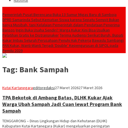
Nasional
Breaking News
Pemerintah Pusat Berencana Buka 13 Sumur Migas Baru di Samboja
DPRD Samarinda Sebut Kematian Siswa karena Sepatu Sempit Bukan
hanya Musibah, tapi Kelalaian Pemerintah dalam Pendataan Penerima
Bansos
Ingin Buka Usaha Sendiri? Warga Kukar Kini Bisa Usulkan
Pelatihan Gratis ke Distransnaker
Terima Audiensi Serikat Buruh, Bupati
Kukar Imbau Seluruh Perusahaan Penuhi Hak Pekerja
Bawaslu Sambangi
PAN Kukar, Wanti-Wanti Terjadi ‘Double’ Kepengurusan di SIPOL pada
Pemilu 2029
Tag:
Bank Sampah
Kutai Kartanegara
editoredaksi
27 Maret 2026
27 Maret 2026
TPA Bekotok di Ambang Batas, DLHK Kukar Ajak
Warga Ubah Sampah Jadi Cuan lewat Program Bank
Sampah
TENGGARONG – Dinas Lingkungan Hidup dan Kehutanan (DLHK)
Kabupaten Kutai Kartanegara (Kukar) mengeluarkan peringatan