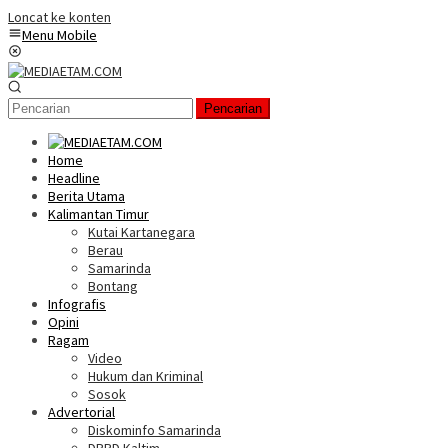
Loncat ke konten
Menu Mobile
Pencarian
Home
Headline
Berita Utama
Kalimantan Timur
Kutai Kartanegara
Berau
Samarinda
Bontang
Infografis
Opini
Ragam
Video
Hukum dan Kriminal
Sosok
Advertorial
Diskominfo Samarinda