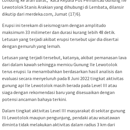
condong ke arah barat,” kata Kepala Pos Pemantau Gunung Ile
Lewotolok Stanis Arakian yang dihubungi di Lembata, dilansir
dikutip dari merdeka.com, Jumat (17/6).
Erupsi ini terekam di seismogram dengan amplitudo
maksimum 33 milimeter dan durasi kurang lebih 48 detik.
Letusan yang terjadi akibat erupsi tersebut ujar dia disertai
dengan gemuruh yang lemah.
Letusan yang terjadi tersebut, katanya, akibat pemanasan lava
dari dalam kawah sehingga memicu Gunung Ile Lewotolok
terus erupsi. Ia menambahkan berdasarkan hasil analisis dan
evaluasi secara menyeluruh pada 8 Juni 2022 tingkat aktivitas
gunung api Ile Lewotolok masih berada pada Level III atau
siaga dengan rekomendasi baru yang disesuaikan dengan
potensi ancaman bahaya terkini.
Dalam tingkat aktivitas Level III masyarakat di sekitar gunung
Ili Lewotolok maupun pengunjung, pendaki atau wisatawan
diminta tidak melakukan aktivitas dalam radius 3 km dari