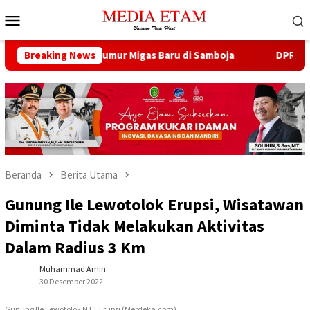
Loncat
Menu
ke
Mobile
konten
na Buka 13 Sumur Migas Baru di Samboja
Breaking News
DPRD Samarinda
Beranda
Berita Utama
Gunung Ile Lewotolok Erupsi, Wisatawan
Diminta Tidak Melakukan Aktivitas
Dalam Radius 3 Km
Muhammad Amin
30 Desember 2022
Gunung Ile Lewotolok NTT Erupsi (Merdeka.com)