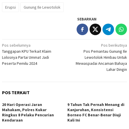
Link
Erupsi
Gunung Ile Lewotolok
SEBARKAN
Navigasi
Pos sebelumnya
Pos berikutnya
Tanggapan KPU Terkait Klaim
Pos Pemantau Gunung Ile
pos
Lolosnya Partai Ummat Jadi
Lewotolok Himbau Untuk
Peserta Pemilu 2024
Mewaspadai Ancaman Bahaya
Lahar Dingin
POS TERKAIT
20 Hari Operasi Jaran
9 Tahun Tak Pernah Menang di
Mahakam, Polres Kukar
Kanjuruhan, Konsistensi
Ringkus 8 Pelaku Pencurian
Borneo FC Benar-Benar Diuji
Kendaraan
Kali Ini