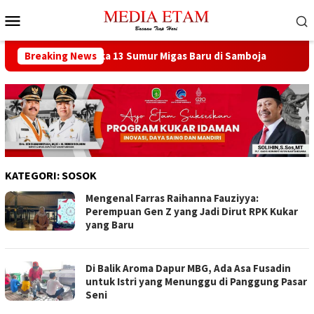
Loncat
Menu
ke
Mobile
konten
 Berencana Buka 13 Sumur Migas Baru di Samboja
Breaking News
DPRD S
KATEGORI:
SOSOK
Mengenal Farras Raihanna Fauziyya:
Perempuan Gen Z yang Jadi Dirut RPK Kukar
yang Baru
Di Balik Aroma Dapur MBG, Ada Asa Fusadin
untuk Istri yang Menunggu di Panggung Pasar
Seni