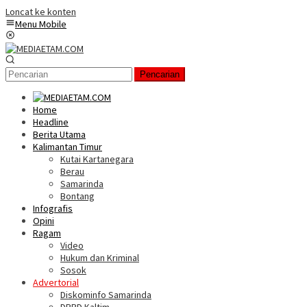
Loncat ke konten
Menu Mobile
Pencarian
Home
Headline
Berita Utama
Kalimantan Timur
Kutai Kartanegara
Berau
Samarinda
Bontang
Infografis
Opini
Ragam
Video
Hukum dan Kriminal
Sosok
Advertorial
Diskominfo Samarinda