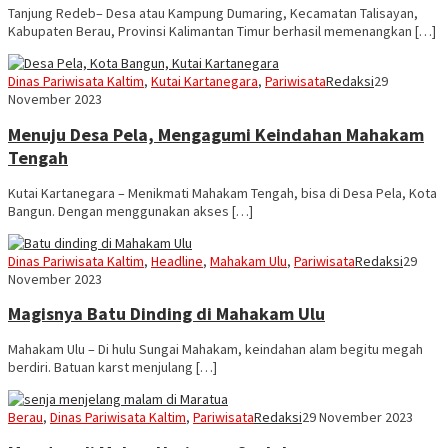
Tanjung Redeb– Desa atau Kampung Dumaring, Kecamatan Talisayan,
Kabupaten Berau, Provinsi Kalimantan Timur berhasil memenangkan […]
Dinas Pariwisata Kaltim
,
Kutai Kartanegara
,
Pariwisata
Redaksi
29
November 2023
Menuju Desa Pela, Mengagumi Keindahan Mahakam
Tengah
Kutai Kartanegara – Menikmati Mahakam Tengah, bisa di Desa Pela, Kota
Bangun. Dengan menggunakan akses […]
Dinas Pariwisata Kaltim
,
Headline
,
Mahakam Ulu
,
Pariwisata
Redaksi
29
November 2023
Magisnya Batu Dinding di Mahakam Ulu
Mahakam Ulu – Di hulu Sungai Mahakam, keindahan alam begitu megah
berdiri. Batuan karst menjulang […]
Berau
,
Dinas Pariwisata Kaltim
,
Pariwisata
Redaksi
29 November 2023