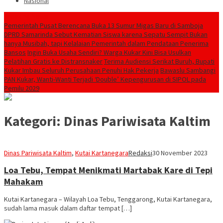
Nasional
Breaking News
Pemerintah Pusat Berencana Buka 13 Sumur Migas Baru di Samboja
DPRD Samarinda Sebut Kematian Siswa karena Sepatu Sempit Bukan
hanya Musibah, tapi Kelalaian Pemerintah dalam Pendataan Penerima
Bansos
Ingin Buka Usaha Sendiri? Warga Kukar Kini Bisa Usulkan
Pelatihan Gratis ke Distransnaker
Terima Audiensi Serikat Buruh, Bupati
Kukar Imbau Seluruh Perusahaan Penuhi Hak Pekerja
Bawaslu Sambangi
PAN Kukar, Wanti-Wanti Terjadi ‘Double’ Kepengurusan di SIPOL pada
Pemilu 2029
Kategori:
Dinas Pariwisata Kaltim
Dinas Pariwisata Kaltim
,
Kutai Kartanegara
Redaksi
30 November 2023
Loa Tebu, Tempat Menikmati Martabak Kare di Tepi
Mahakam
Kutai Kartanegara – Wilayah Loa Tebu, Tenggarong, Kutai Kartanegara,
sudah lama masuk dalam daftar tempat […]