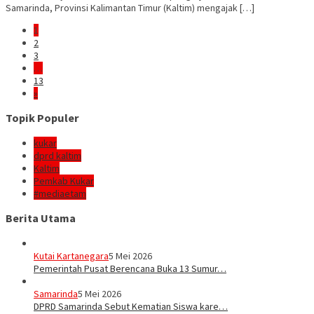
Samarinda, Provinsi Kalimantan Timur (Kaltim) mengajak […]
1
2
3
…
13
»
Topik Populer
kukar
dprd kaltim
Kaltim
Pemkab Kukar
#mediaetam
Berita Utama
Kutai Kartanegara
5 Mei 2026
Pemerintah Pusat Berencana Buka 13 Sumur…
Samarinda
5 Mei 2026
DPRD Samarinda Sebut Kematian Siswa kare…