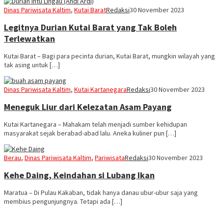
Dinas Pariwisata Kaltim
,
Kutai Barat
Redaksi
30 November 2023
Legitnya Durian Kutai Barat yang Tak Boleh
Terlewatkan
Kutai Barat – Bagi para pecinta durian, Kutai Barat, mungkin wilayah yang
tak asing untuk […]
Dinas Pariwisata Kaltim
,
Kutai Kartanegara
Redaksi
30 November 2023
Meneguk Liur dari Kelezatan Asam Payang
Kutai Kartanegara – Mahakam telah menjadi sumber kehidupan
masyarakat sejak berabad-abad lalu. Aneka kuliner pun […]
Berau
,
Dinas Pariwisata Kaltim
,
Pariwisata
Redaksi
30 November 2023
Kehe Daing, Keindahan si Lubang Ikan
Maratua – Di Pulau Kakaban, tidak hanya danau ubur-ubur saja yang
membius pengunjungnya. Tetapi ada […]