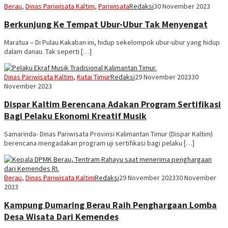
Berau
,
Dinas Pariwisata Kaltim
,
Pariwisata
Redaksi
30 November 2023
Berkunjung Ke Tempat Ubur-Ubur Tak Menyengat
Maratua – Di Pulau Kakaban ini, hidup sekelompok ubur-ubur yang hidup
dalam danau. Tak seperti […]
Dinas Pariwisata Kaltim
,
Kutai Timur
Redaksi
29 November 2023
30
November 2023
Dispar Kaltim Berencana Adakan Program Sertifikasi
Bagi Pelaku Ekonomi Kreatif Musik
Samarinda- Dinas Pariwisata Provinsi Kalimantan Timur (Dispar Kaltim)
berencana mengadakan program uji sertifikasi bagi pelaku […]
Berau
,
Dinas Pariwisata Kaltim
Redaksi
29 November 2023
30 November
2023
Kampung Dumaring Berau Raih Penghargaan Lomba
Desa Wisata Dari Kemendes