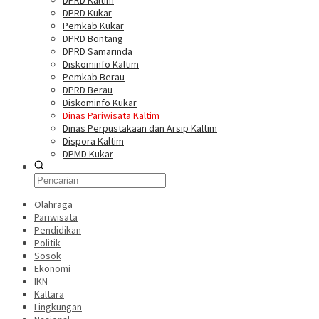
DPRD Kaltim
DPRD Kukar
Pemkab Kukar
DPRD Bontang
DPRD Samarinda
Diskominfo Kaltim
Pemkab Berau
DPRD Berau
Diskominfo Kukar
Dinas Pariwisata Kaltim
Dinas Perpustakaan dan Arsip Kaltim
Dispora Kaltim
DPMD Kukar
Olahraga
Pariwisata
Pendidikan
Politik
Sosok
Ekonomi
IKN
Kaltara
Lingkungan