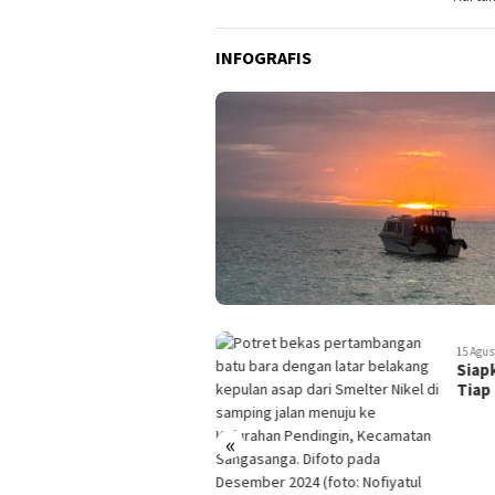
INFOGRAFIS
15 Agustus 2023
11 Agus
Siapkan Rp 50 Juta Untuk
Prog
Tiap Rumah, dal…
Sarj
«