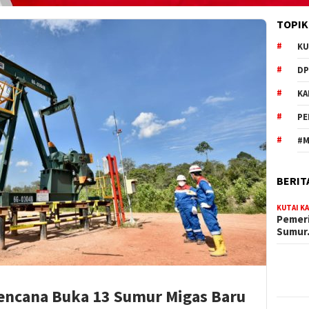
TOPIK
KU
DP
KA
PE
#M
BERIT
KUTAI K
Pemeri
Sumu
encana Buka 13 Sumur Migas Baru