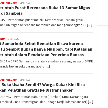
editoredaksi
 KARTANEGARA
5 Mei 2026
rintah Pusat Berencana Buka 13 Sumur Migas
 di Samboja
JA – Pemerintah pusat melalui Kementerian Transmigrasi
ma SKK Migas berencana membuka dan mengembangkan 13 […]
editoredaksi
INDA
5 Mei 2026
 Samarinda Sebut Kematian Siswa karena
tu Sempit Bukan hanya Musibah, tapi Kelalaian
rintah dalam Pendataan Penerima Bansos
INDA – DPRD Samarinda menilai kematian seorang siswa di SMKN
arinda bukan sekadar musibah, […]
editoredaksi
 KARTANEGARA
5 Mei 2026
n Buka Usaha Sendiri? Warga Kukar Kini Bisa
kan Pelatihan Gratis ke Distransnaker
ARONG – Pemerintah Kabupaten (Pemkab) Kutai Kartanegara
) melalui Dinas Transmigrasi dan Tenaga Kerja (Distransnaker) […]