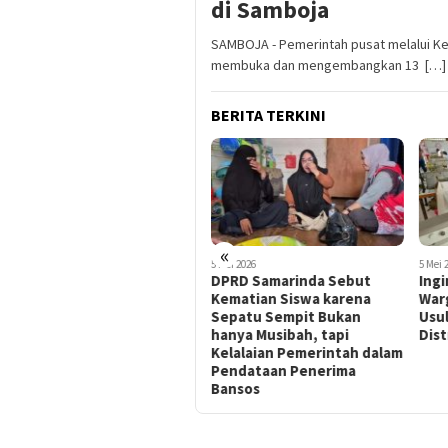
di Samboja
SAMBOJA - Pemerintah pusat melalui K
membuka dan mengembangkan 13 […]
BERITA TERKINI
«
5 Mei 2026
5 Mei 2026
4 Mei 
DPRD Samarinda Sebut
Ingin Buka Usaha Sendiri?
Teri
Kematian Siswa karena
Warga Kukar Kini Bisa
Bur
Sepatu Sempit Bukan
Usulkan Pelatihan Gratis ke
Sel
hanya Musibah, tapi
Distransnaker
Hak
Kelalaian Pemerintah dalam
Pendataan Penerima
Bansos