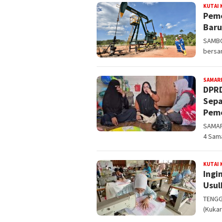
MEDIAETAM.COM
KUTAI
Peme
Baru
SAMBO
bersa
SAMAR
DPRD
Sepa
Peme
SAMAR
4 Sam
KUTAI
Ingi
Usul
TENGG
(Kukar