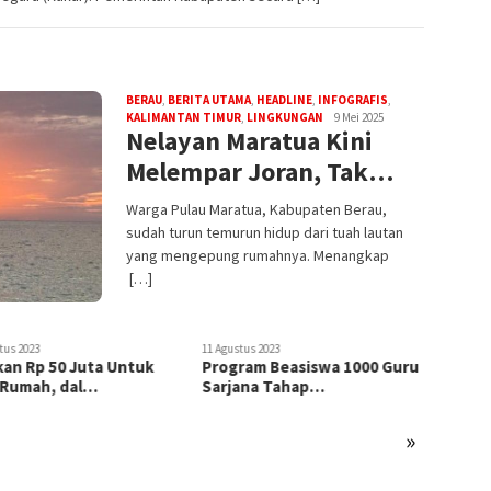
BERAU
,
BERITA UTAMA
,
HEADLINE
,
INFOGRAFIS
,
KALIMANTAN TIMUR
,
LINGKUNGAN
9 Mei 2025
Nelayan Maratua Kini
Melempar Joran, Tak…
Warga Pulau Maratua, Kabupaten Berau,
sudah turun temurun hidup dari tuah lautan
yang mengepung rumahnya. Menangkap
[…]
tus 2023
8 Agustus 2023
ram Beasiswa 1000 Guru
Antisipasi Kemarau Panjang,
ana Tahap…
Petani Kukar…
»