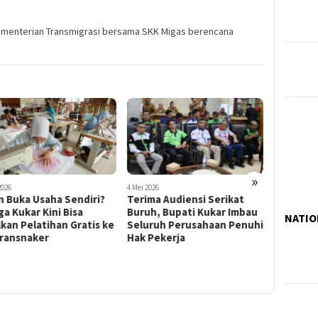
ementerian Transmigrasi bersama SKK Migas berencana
»
2026
4 Mei 2026
2 Mei 2026
ma Audiensi Serikat
Bawaslu Sambangi PAN
Pendafta
uh, Bupati Kukar Imbau
Kukar, Wanti-Wanti Terjadi
Kukar Id
NATIO
uruh Perusahaan Penuhi
‘Double’ Kepengurusan di
Dibuka s
 Pekerja
SIPOL pada Pemilu 2029
Pemkab S
Kuota, S