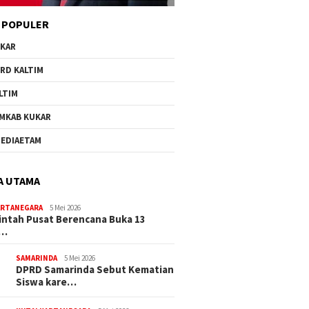
 POPULER
KAR
RD KALTIM
LTIM
MKAB KUKAR
EDIAETAM
A UTAMA
ARTANEGARA
5 Mei 2026
ntah Pusat Berencana Buka 13
r…
SAMARINDA
5 Mei 2026
DPRD Samarinda Sebut Kematian
Siswa kare…