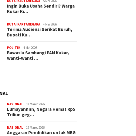
KUTAI KARTANEGARA
5 Mei 2026
Ingin Buka Usaha Sendiri? Warga
Kukar Ki…
KUTAI KARTANEGARA
4 Mei 2026
Terima Audiensi Serikat Buruh,
Bupati Ku…
2 Mei 2026
1 Mei 2026
POLITIK
4 Mei 2026
Kaltim akan Sering Hujan di
Pemprov Kalti
Bawaslu Sambangi PAN Kukar,
Awal Mei 2026
Pembelian Kur
Wanti-Wanti …
Gubernur; Bu
tapi 47 Juta
ran Beasiswa
aman Terbaik 2026
NAL
ampai 26 Mei,
ediakan 7.200
NASIONAL
18 Maret 2026
1 Dijatah Rp5 Juta
Lumayannnn, Negara Hemat Rp5
Triliun geg…
NASIONAL
17 Maret 2026
Anggaran Pendidikan untuk MBG