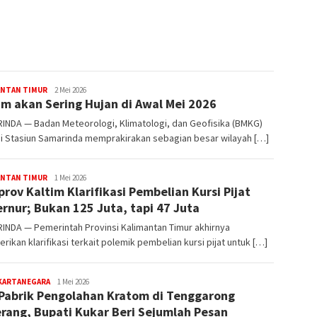
31 Januar
Potre
dan S
editoredaksi
ANTAN TIMUR
2 Mei 2026
im akan Sering Hujan di Awal Mei 2026
INDA — Badan Meteorologi, Klimatologi, dan Geofisika (BMKG)
i Stasiun Samarinda memprakirakan sebagian besar wilayah […]
editoredaksi
ANTAN TIMUR
1 Mei 2026
rov Kaltim Klarifikasi Pembelian Kursi Pijat
rnur; Bukan 125 Juta, tapi 47 Juta
INDA — Pemerintah Provinsi Kalimantan Timur akhirnya
ikan klarifikasi terkait polemik pembelian kursi pijat untuk […]
editoredaksi
 KARTANEGARA
1 Mei 2026
Pabrik Pengolahan Kratom di Tenggarong
rang, Bupati Kukar Beri Sejumlah Pesan