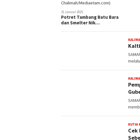
nuari 2025
ret Tambang Batu Bara
 Smelter Nik…
KALIM
Kalt
SAMAR
melalu
KALIM
Pemp
Gube
SAMAR
member
KUTAI
Cek 
Sebe