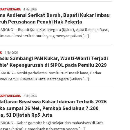
editoredaksi
 KARTANEGARA
4 Mei 2026
ma Audiensi Serikat Buruh, Bupati Kukar Imbau
ruh Perusahaan Penuhi Hak Pekerja
RONG — Bupati Kutai Kartanegara (Kukar), Aulia Rahman Basri,
ima audiensi serikat buruh yang menyampaikan […]
editoredaksi
K
4 Mei 2026
slu Sambangi PAN Kukar, Wanti-Wanti Terjadi
ble’ Kepengurusan di SIPOL pada Pemilu 2029
ARONG – Meski perhelatan Pemilu 2029 masih lama, Badan
as Pemilu (Bawaslu) Kutai Kartanegara (Kukar) […]
editoredaksi
 KARTANEGARA
2 Mei 2026
aftaran Beasiswa Kukar Idaman Terbaik 2026
ka sampai 26 Mei, Pemkab Sediakan 7.200
a, S1 Dijatah Rp5 Juta
ARONG – Kabar gembira bagi pelajar dan mahasiswa di Kutai
negara (Kukar). Pemerintah Kabupaten secara […]