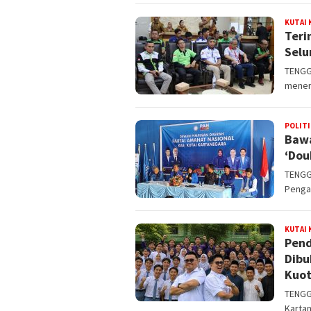
KUTAI
Teri
Selu
TENGGA
mener
POLITI
Bawa
‘Dou
TENGG
Pengaw
KUTAI
Pend
Dibu
Kuot
TENGG
Karta