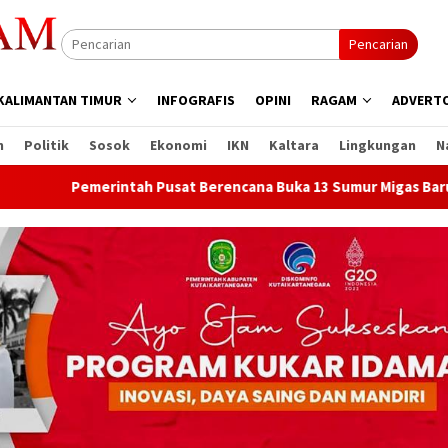
Pencarian
KALIMANTAN TIMUR
INFOGRAFIS
OPINI
RAGAM
ADVERTO
n
Politik
Sosok
Ekonomi
IKN
Kaltara
Lingkungan
N
t Berencana Buka 13 Sumur Migas Baru di Samboja
DPRD 