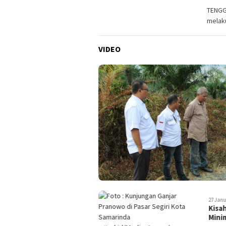
TENGGA
melaku
VIDEO
27 Januari 2023
26 Janu
Kisah Bu Lia, Dengan Modal
Nest
Minim Olah Pr…
Menj