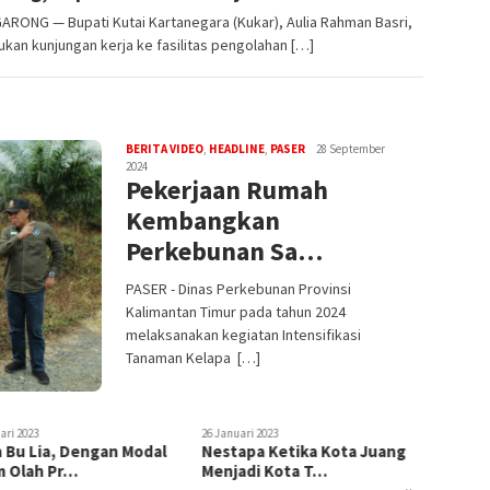
RONG — Bupati Kutai Kartanegara (Kukar), Aulia Rahman Basri,
kan kunjungan kerja ke fasilitas pengolahan […]
BERITA VIDEO
,
HEADLINE
,
PASER
28 September
2024
Pekerjaan Rumah
Kembangkan
Perkebunan Sa…
PASER - Dinas Perkebunan Provinsi
Kalimantan Timur pada tahun 2024
melaksanakan kegiatan Intensifikasi
Tanaman Kelapa […]
ari 2023
apa Ketika Kota Juang
adi Kota T…