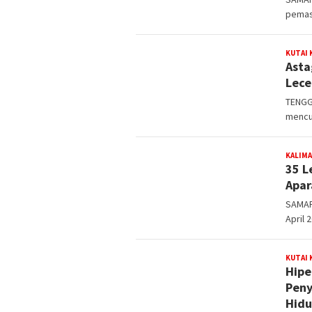
pemas
KUTAI
Asta
Lece
TENGG
mencua
KALIM
35 L
Apar
SAMARI
April 
KUTAI
Hipe
Peny
Hidu