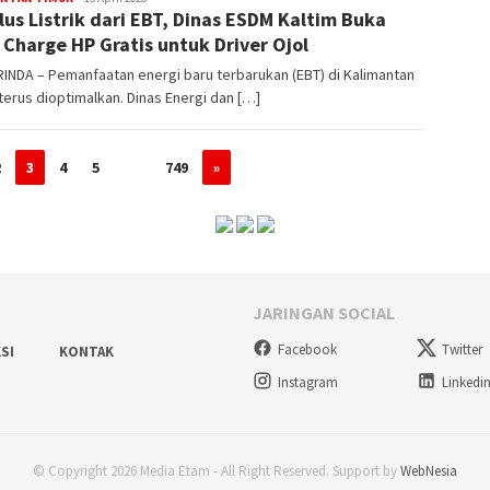
lus Listrik dari EBT, Dinas ESDM Kaltim Buka
 Charge HP Gratis untuk Driver Ojol
NDA – Pemanfaatan energi baru terbarukan (EBT) di Kalimantan
terus dioptimalkan. Dinas Energi dan […]
2
3
4
5
…
749
»
JARINGAN SOCIAL
Facebook
Twitter
SI
KONTAK
Instagram
Linkedi
© Copyright 2026 Media Etam - All Right Reserved. Support by
WebNesia