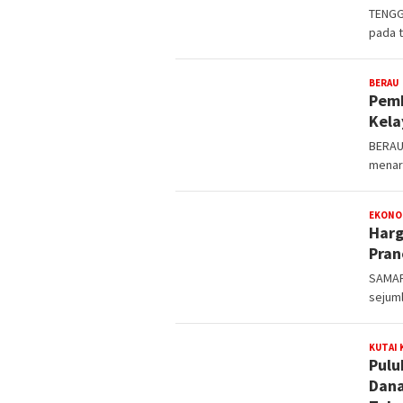
TENGG
pada 
e
BERAU
Pemk
Kela
BERAU 
menar
EKONO
Harg
Pran
SAMAR
sejuml
KUTAI
Pulu
Dana