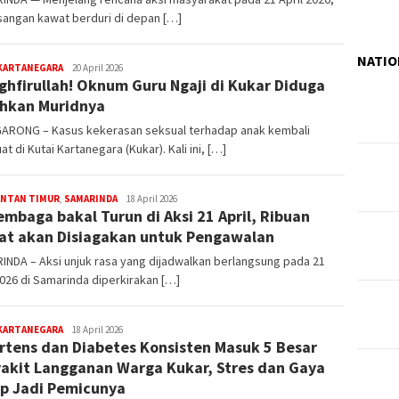
angan kawat berduri di depan […]
NATIO
editoredaksi
 KARTANEGARA
20 April 2026
ghfirullah! Oknum Guru Ngaji di Kukar Diduga
hkan Muridnya
ARONG – Kasus kekerasan seksual terhadap anak kembali
t di Kutai Kartanegara (Kukar). Kali ini, […]
editoredaksi
ANTAN TIMUR
,
SAMARINDA
18 April 2026
embaga bakal Turun di Aksi 21 April, Ribuan
at akan Disiagakan untuk Pengawalan
NDA – Aksi unjuk rasa yang dijadwalkan berlangsung pada 21
2026 di Samarinda diperkirakan […]
editoredaksi
 KARTANEGARA
18 April 2026
rtens dan Diabetes Konsisten Masuk 5 Besar
akit Langganan Warga Kukar, Stres dan Gaya
p Jadi Pemicunya