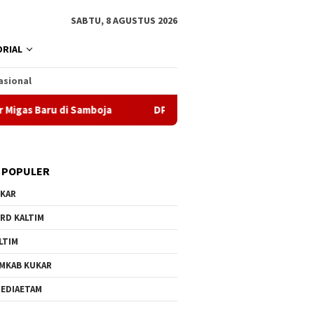
SABTU, 8 AGUSTUS 2026
RIAL
asional
ru di Samboja
DPRD Samarinda Sebut Kematian Siswa kar
 POPULER
KAR
RD KALTIM
LTIM
MKAB KUKAR
EDIAETAM