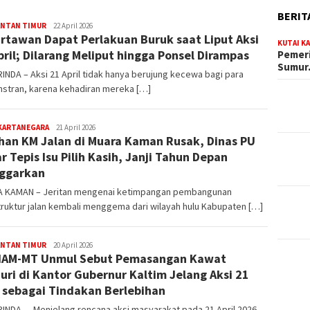
BERIT
editoredaksi
ANTAN TIMUR
22 April 2026
rtawan Dapat Perlakuan Buruk saat Liput Aksi
KUTAI K
pril; Dilarang Meliput hingga Ponsel Dirampas
Pemeri
Sumu
NDA – Aksi 21 April tidak hanya berujung kecewa bagi para
stran, karena kehadiran mereka […]
editoredaksi
 KARTANEGARA
21 April 2026
han KM Jalan di Muara Kaman Rusak, Dinas PU
r Tepis Isu Pilih Kasih, Janji Tahun Depan
ggarkan
 KAMAN – Jeritan mengenai ketimpangan pembangunan
truktur jalan kembali menggema dari wilayah hulu Kabupaten […]
editoredaksi
ANTAN TIMUR
20 April 2026
HAM-MT Unmul Sebut Pemasangan Kawat
uri di Kantor Gubernur Kaltim Jelang Aksi 21
l sebagai Tindakan Berlebihan
INDA — Menjelang rencana aksi masyarakat pada 21 April 2026,