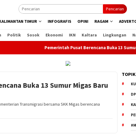
Pencarian
KALIMANTAN TIMUR
INFOGRAFIS
OPINI
RAGAM
ADVERTO
n
Politik
Sosok
Ekonomi
IKN
Kaltara
Lingkungan
N
Pemerintah Pusat Berencana Buka 13 Sumur Migas Ba
TOPIK
encana Buka 13 Sumur Migas Baru
KU
DP
ementerian Transmigrasi bersama SKK Migas berencana
KA
PE
#M