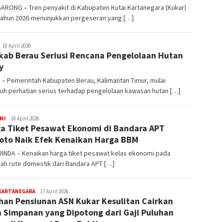
ARONG – Tren penyakit di Kabupaten Kutai Kartanegara (Kukar)
tahun 2026 menunjukkan pergeseran yang […]
ditoredaksi
18 April 2026
ab Berau Seriusi Rencana Pengelolaan Hutan
y
– Pemerintah Kabupaten Berau, Kalimantan Timur, mulai
uh perhatian serius terhadap pengelolaan kawasan hutan […]
editoredaksi
MI
18 April 2026
a Tiket Pesawat Ekonomi di Bandara APT
oto Naik Efek Kenaikan Harga BBM
INDA – Kenaikan harga tiket pesawat kelas ekonomi pada
ah rute domestik dari Bandara APT […]
editoredaksi
 KARTANEGARA
17 April 2026
han Pensiunan ASN Kukar Kesulitan Cairkan
 Simpanan yang Dipotong dari Gaji Puluhan