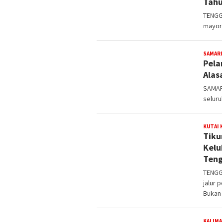
Tahu
TENGG
mayor
SAMAR
Pela
Alas
SAMAR
selur
KUTAI
Tiku
Kelu
Teng
TENGG
jalur 
Bukan
KALIM