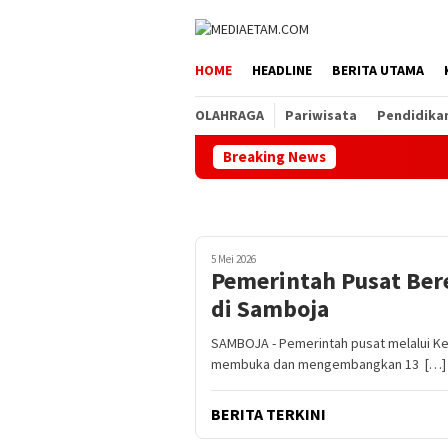
Loncat
ke
konten
HOME
HEADLINE
BERITA UTAMA
OLAHRAGA
Pariwisata
Pendidika
Breaking News
5 Mei 2026
Pemerintah Pusat Ber
di Samboja
SAMBOJA - Pemerintah pusat melalui K
membuka dan mengembangkan 13 […]
BERITA TERKINI