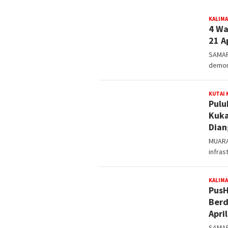
MEDIAETAM.COM
KALIM
4 Wa
21 A
SAMARI
demon
KUTAI
Pulu
Kuka
Dian
MUARA
infras
KALIM
Pus
Berd
Apri
SAMAR