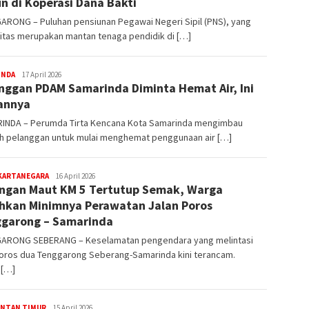
n di Koperasi Dana Bakti
ARONG – Puluhan pensiunan Pegawai Negeri Sipil (PNS), yang
itas merupakan mantan tenaga pendidik di […]
editoredaksi
INDA
17 April 2026
nggan PDAM Samarinda Diminta Hemat Air, Ini
annya
INDA – Perumda Tirta Kencana Kota Samarinda mengimbau
uh pelanggan untuk mulai menghemat penggunaan air […]
editoredaksi
 KARTANEGARA
16 April 2026
ngan Maut KM 5 Tertutup Semak, Warga
hkan Minimnya Perawatan Jalan Poros
garong – Samarinda
ARONG SEBERANG – Keselamatan pengendara yang melintasi
poros dua Tenggarong Seberang-Samarinda kini terancam.
 […]
editoredaksi
ANTAN TIMUR
15 April 2026