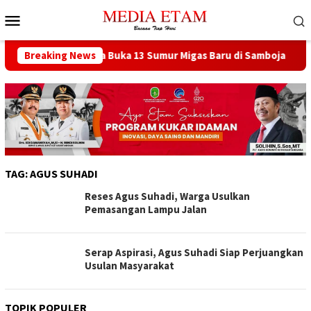
Loncat
Menu
ke
Mobile
konten
h Pusat Berencana Buka 13 Sumur Migas Baru di Samboja
Breaking News
TAG:
AGUS SUHADI
Reses Agus Suhadi, Warga Usulkan
Pemasangan Lampu Jalan
Serap Aspirasi, Agus Suhadi Siap Perjuangkan
Usulan Masyarakat
TOPIK POPULER