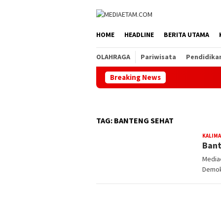
Loncat
ke
konten
HOME
HEADLINE
BERITA UTAMA
OLAHRAGA
Pariwisata
Pendidika
Breaking News
TAG:
BANTENG SEHAT
KALIM
Bant
Media
Demokr