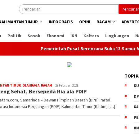
Pencaria
KALIMANTAN TIMUR
INFOGRAFIS
OPINI
RAGAM
ADVERTO
n
Politik
Sosok
Ekonomi
IKN
Kaltara
Lingkungan
N
Pemerintah Pusat Berencana Buka 13 Sumur Migas B
TOPIK
ANTAN TIMUR
,
OLAHRAGA
,
RAGAM
Redaksi
28 Februari 2021
KU
eng Sehat, Bersepeda Ria ala PDIP
Mediaetam.com
DP
etam.com, Samarinda – Dewan Pimpinan Daerah (DPD) Partai
asi Indonesia Perjuangan (PDIP) Kalimantan Timur (Kaltim) […]
KA
PE
#M