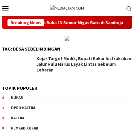
Loncat
Menu
ke
Mobile
konten
ah Pusat Berencana Buka 13 Sumur Migas Baru di Samboja
Breaking News
TAG:
DESA SEBELIMBINGAN
Kejar Target Mudik, Bupati Kukar Instruksikan
Jalur Hulu Harus Layak Lintas Sebelum
Lebaran
TOPIK POPULER
KUKAR
DPRD KALTIM
KALTIM
PEMKAB KUKAR