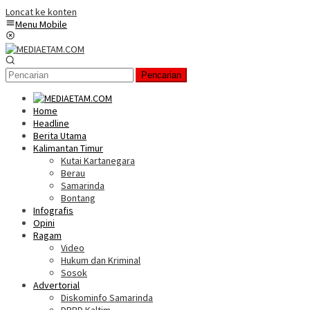
Loncat ke konten
Menu Mobile
Pencarian
Home
Headline
Berita Utama
Kalimantan Timur
Kutai Kartanegara
Berau
Samarinda
Bontang
Infografis
Opini
Ragam
Video
Hukum dan Kriminal
Sosok
Advertorial
Diskominfo Samarinda