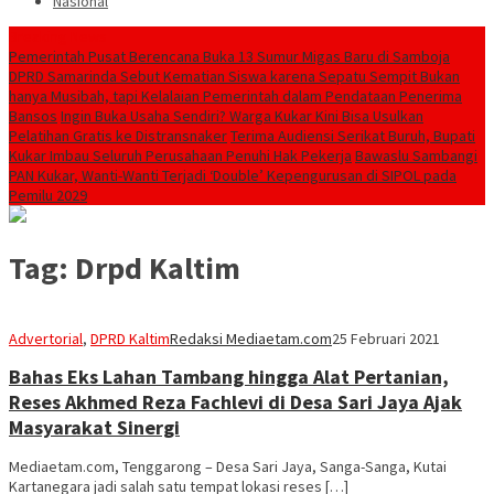
Nasional
Breaking News
Pemerintah Pusat Berencana Buka 13 Sumur Migas Baru di Samboja
DPRD Samarinda Sebut Kematian Siswa karena Sepatu Sempit Bukan
hanya Musibah, tapi Kelalaian Pemerintah dalam Pendataan Penerima
Bansos
Ingin Buka Usaha Sendiri? Warga Kukar Kini Bisa Usulkan
Pelatihan Gratis ke Distransnaker
Terima Audiensi Serikat Buruh, Bupati
Kukar Imbau Seluruh Perusahaan Penuhi Hak Pekerja
Bawaslu Sambangi
PAN Kukar, Wanti-Wanti Terjadi ‘Double’ Kepengurusan di SIPOL pada
Pemilu 2029
Tag:
Drpd Kaltim
Advertorial
,
DPRD Kaltim
Redaksi Mediaetam.com
25 Februari 2021
Bahas Eks Lahan Tambang hingga Alat Pertanian,
Reses Akhmed Reza Fachlevi di Desa Sari Jaya Ajak
Masyarakat Sinergi
Mediaetam.com, Tenggarong – Desa Sari Jaya, Sanga-Sanga, Kutai
Kartanegara jadi salah satu tempat lokasi reses […]