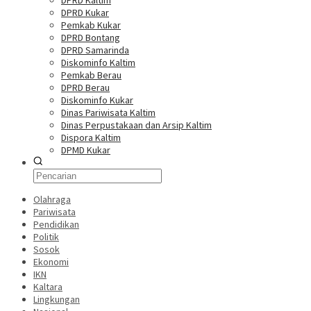
DPRD Kaltim
DPRD Kukar
Pemkab Kukar
DPRD Bontang
DPRD Samarinda
Diskominfo Kaltim
Pemkab Berau
DPRD Berau
Diskominfo Kukar
Dinas Pariwisata Kaltim
Dinas Perpustakaan dan Arsip Kaltim
Dispora Kaltim
DPMD Kukar
Olahraga
Pariwisata
Pendidikan
Politik
Sosok
Ekonomi
IKN
Kaltara
Lingkungan