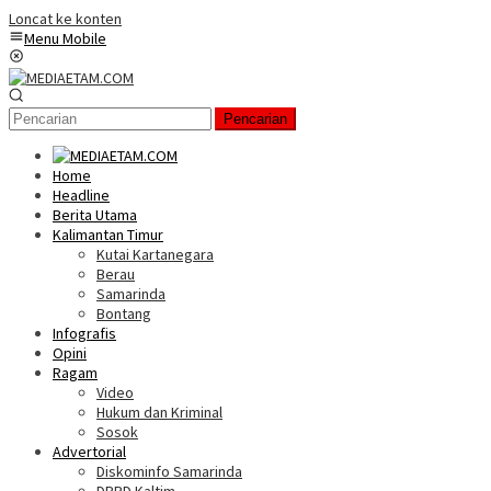
Loncat ke konten
Menu Mobile
Pencarian
Home
Headline
Berita Utama
Kalimantan Timur
Kutai Kartanegara
Berau
Samarinda
Bontang
Infografis
Opini
Ragam
Video
Hukum dan Kriminal
Sosok
Advertorial
Diskominfo Samarinda