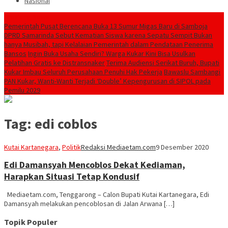
Nasional
Breaking News
Pemerintah Pusat Berencana Buka 13 Sumur Migas Baru di Samboja
DPRD Samarinda Sebut Kematian Siswa karena Sepatu Sempit Bukan
hanya Musibah, tapi Kelalaian Pemerintah dalam Pendataan Penerima
Bansos
Ingin Buka Usaha Sendiri? Warga Kukar Kini Bisa Usulkan
Pelatihan Gratis ke Distransnaker
Terima Audiensi Serikat Buruh, Bupati
Kukar Imbau Seluruh Perusahaan Penuhi Hak Pekerja
Bawaslu Sambangi
PAN Kukar, Wanti-Wanti Terjadi ‘Double’ Kepengurusan di SIPOL pada
Pemilu 2029
Tag:
edi coblos
Kutai Kartanegara
,
Politik
Redaksi Mediaetam.com
9 Desember 2020
Edi Damansyah Mencoblos Dekat Kediaman,
Harapkan Situasi Tetap Kondusif
Mediaetam.com, Tenggarong – Calon Bupati Kutai Kartanegara, Edi
Damansyah melakukan pencoblosan di Jalan Arwana […]
Topik Populer