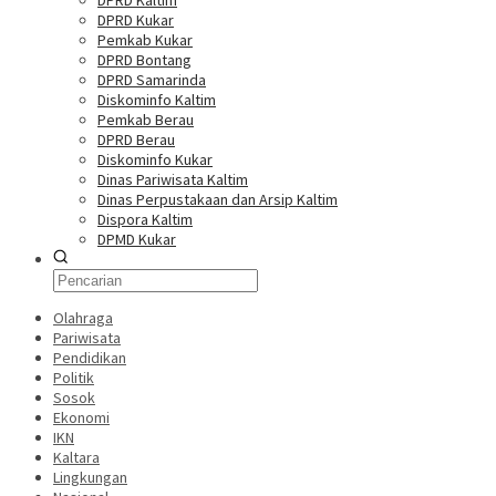
DPRD Kaltim
DPRD Kukar
Pemkab Kukar
DPRD Bontang
DPRD Samarinda
Diskominfo Kaltim
Pemkab Berau
DPRD Berau
Diskominfo Kukar
Dinas Pariwisata Kaltim
Dinas Perpustakaan dan Arsip Kaltim
Dispora Kaltim
DPMD Kukar
Olahraga
Pariwisata
Pendidikan
Politik
Sosok
Ekonomi
IKN
Kaltara
Lingkungan