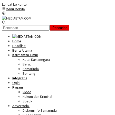
Loncat ke konten
Menu Mobile
Pencarian
Home
Headline
Berita Utama
Kalimantan Timur
Kutai Kartanegara
Berau
Samarinda
Bontang
Infografis
Opini
Ragam
Video
Hukum dan Kriminal
Sosok
Advertorial
Diskominfo Samarinda