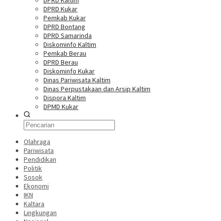
DPRD Kaltim
DPRD Kukar
Pemkab Kukar
DPRD Bontang
DPRD Samarinda
Diskominfo Kaltim
Pemkab Berau
DPRD Berau
Diskominfo Kukar
Dinas Pariwisata Kaltim
Dinas Perpustakaan dan Arsip Kaltim
Dispora Kaltim
DPMD Kukar
Olahraga
Pariwisata
Pendidikan
Politik
Sosok
Ekonomi
IKN
Kaltara
Lingkungan