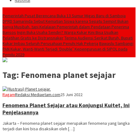
Nasional
Breaking News
Pemerintah Pusat Berencana Buka 13 Sumur Migas Baru di Samboja
DPRD Samarinda Sebut Kematian Siswa karena Sepatu Sempit Bukan
hanya Musibah, tapi Kelalaian Pemerintah dalam Pendataan Penerima
Bansos
Ingin Buka Usaha Sendiri? Warga Kukar Kini Bisa Usulkan
Pelatihan Gratis ke Distransnaker
Terima Audiensi Serikat Buruh, Bupati
Kukar Imbau Seluruh Perusahaan Penuhi Hak Pekerja
Bawaslu Sambangi
PAN Kukar, Wanti-Wanti Terjadi ‘Double’ Kepengurusan di SIPOL pada
Pemilu 2029
Tag:
Fenomena planet sejajar
Ragam
Redaksi Mediaetam.com
25 Juni 2022
Fenomena Planet Sejajar atau Konjungsi Kuitet, Ini
Penjelasannya
Jakarta – Fenomena planet sejajar merupakan fenomena yang langka
terjadi dan kini bisa disaksikan oleh […]