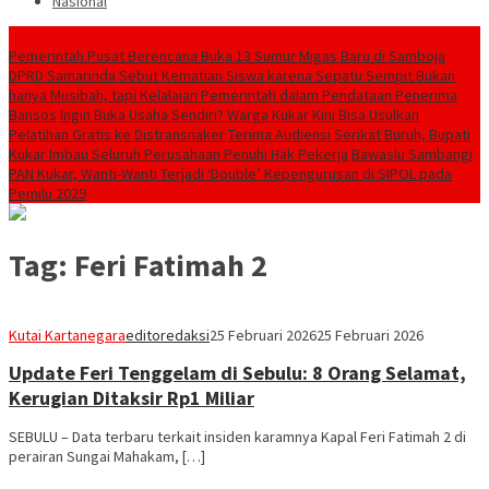
Nasional
Breaking News
Pemerintah Pusat Berencana Buka 13 Sumur Migas Baru di Samboja
DPRD Samarinda Sebut Kematian Siswa karena Sepatu Sempit Bukan
hanya Musibah, tapi Kelalaian Pemerintah dalam Pendataan Penerima
Bansos
Ingin Buka Usaha Sendiri? Warga Kukar Kini Bisa Usulkan
Pelatihan Gratis ke Distransnaker
Terima Audiensi Serikat Buruh, Bupati
Kukar Imbau Seluruh Perusahaan Penuhi Hak Pekerja
Bawaslu Sambangi
PAN Kukar, Wanti-Wanti Terjadi ‘Double’ Kepengurusan di SIPOL pada
Pemilu 2029
Tag:
Feri Fatimah 2
Kutai Kartanegara
editoredaksi
25 Februari 2026
25 Februari 2026
Update Feri Tenggelam di Sebulu: 8 Orang Selamat,
Kerugian Ditaksir Rp1 Miliar
SEBULU – Data terbaru terkait insiden karamnya Kapal Feri Fatimah 2 di
perairan Sungai Mahakam, […]