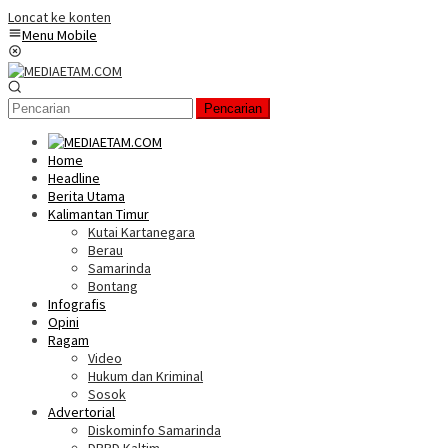
Loncat ke konten
Menu Mobile
Pencarian
Home
Headline
Berita Utama
Kalimantan Timur
Kutai Kartanegara
Berau
Samarinda
Bontang
Infografis
Opini
Ragam
Video
Hukum dan Kriminal
Sosok
Advertorial
Diskominfo Samarinda