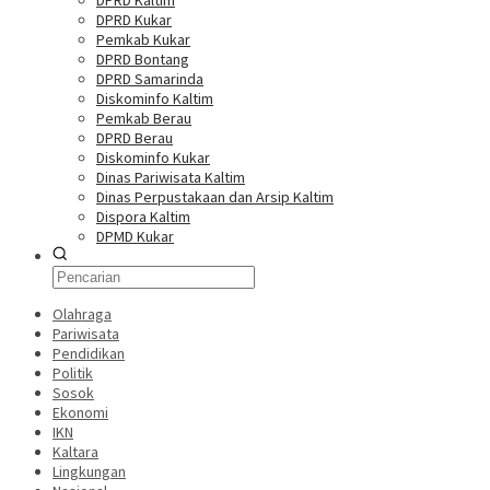
DPRD Kaltim
DPRD Kukar
Pemkab Kukar
DPRD Bontang
DPRD Samarinda
Diskominfo Kaltim
Pemkab Berau
DPRD Berau
Diskominfo Kukar
Dinas Pariwisata Kaltim
Dinas Perpustakaan dan Arsip Kaltim
Dispora Kaltim
DPMD Kukar
Olahraga
Pariwisata
Pendidikan
Politik
Sosok
Ekonomi
IKN
Kaltara
Lingkungan