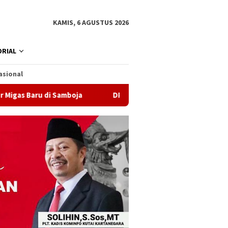
KAMIS, 6 AGUSTUS 2026
RIAL
asional
aru di Samboja
DPRD Samarinda Sebut Kematian Siswa ka