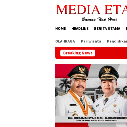
Loncat
ke
konten
HOME
HEADLINE
BERITA UTAMA
OLAHRAGA
Pariwisata
Pendidika
Breaking News