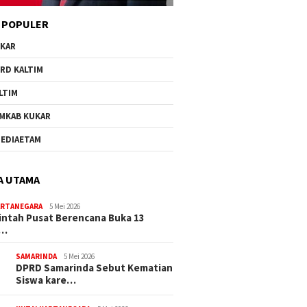
 POPULER
KAR
RD KALTIM
LTIM
MKAB KUKAR
EDIAETAM
A UTAMA
ARTANEGARA
5 Mei 2026
ntah Pusat Berencana Buka 13
r…
SAMARINDA
5 Mei 2026
DPRD Samarinda Sebut Kematian
Siswa kare…