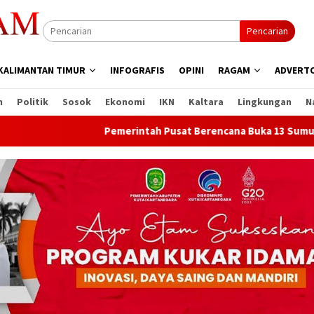
Pencarian
KALIMANTAN TIMUR
INFOGRAFIS
OPINI
RAGAM
ADVERTO
n
Politik
Sosok
Ekonomi
IKN
Kaltara
Lingkungan
N
Pemerintah Pusat Berencana Buka 13 Sumur Migas B