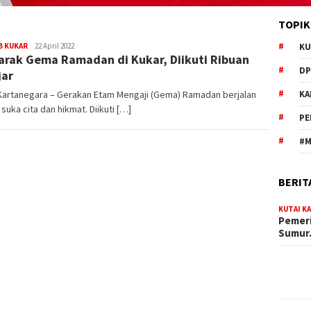
TOPIK
Redaksi
B KUKAR
22 April 2022
KU
rak Gema Ramadan di Kukar, Diikuti Ribuan
DP
jar
 Kartanegara – Gerakan Etam Mengaji (Gema) Ramadan berjalan
KA
suka cita dan hikmat. Diikuti […]
PE
#M
BERIT
KUTAI K
Pemeri
Sumu