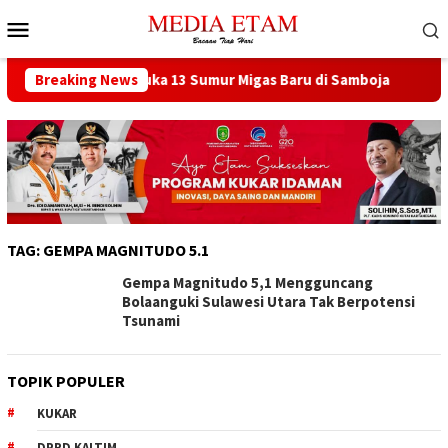
Loncat
Menu
ke
Mobile
konten
at Berencana Buka 13 Sumur Migas Baru di Samboja
Breaking News
DPRD
TAG:
GEMPA MAGNITUDO 5.1
Gempa Magnitudo 5,1 Mengguncang
Bolaanguki Sulawesi Utara Tak Berpotensi
Tsunami
TOPIK POPULER
KUKAR
DPRD KALTIM