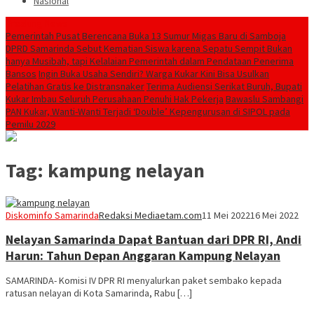
Nasional
Breaking News
Pemerintah Pusat Berencana Buka 13 Sumur Migas Baru di Samboja
DPRD Samarinda Sebut Kematian Siswa karena Sepatu Sempit Bukan
hanya Musibah, tapi Kelalaian Pemerintah dalam Pendataan Penerima
Bansos
Ingin Buka Usaha Sendiri? Warga Kukar Kini Bisa Usulkan
Pelatihan Gratis ke Distransnaker
Terima Audiensi Serikat Buruh, Bupati
Kukar Imbau Seluruh Perusahaan Penuhi Hak Pekerja
Bawaslu Sambangi
PAN Kukar, Wanti-Wanti Terjadi ‘Double’ Kepengurusan di SIPOL pada
Pemilu 2029
Tag:
kampung nelayan
Diskominfo Samarinda
Redaksi Mediaetam.com
11 Mei 2022
16 Mei 2022
Nelayan Samarinda Dapat Bantuan dari DPR RI, Andi
Harun: Tahun Depan Anggaran Kampung Nelayan
SAMARINDA- Komisi IV DPR RI menyalurkan paket sembako kepada
ratusan nelayan di Kota Samarinda, Rabu […]