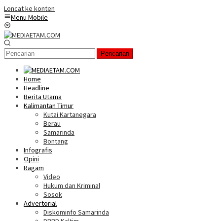
Loncat ke konten
Menu Mobile
Pencarian
Home
Headline
Berita Utama
Kalimantan Timur
Kutai Kartanegara
Berau
Samarinda
Bontang
Infografis
Opini
Ragam
Video
Hukum dan Kriminal
Sosok
Advertorial
Diskominfo Samarinda