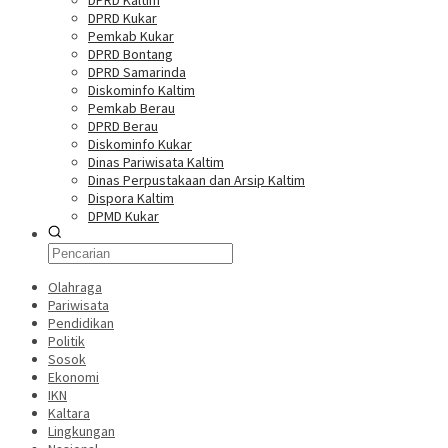
DPRD Kaltim
DPRD Kukar
Pemkab Kukar
DPRD Bontang
DPRD Samarinda
Diskominfo Kaltim
Pemkab Berau
DPRD Berau
Diskominfo Kukar
Dinas Pariwisata Kaltim
Dinas Perpustakaan dan Arsip Kaltim
Dispora Kaltim
DPMD Kukar
Olahraga
Pariwisata
Pendidikan
Politik
Sosok
Ekonomi
IKN
Kaltara
Lingkungan