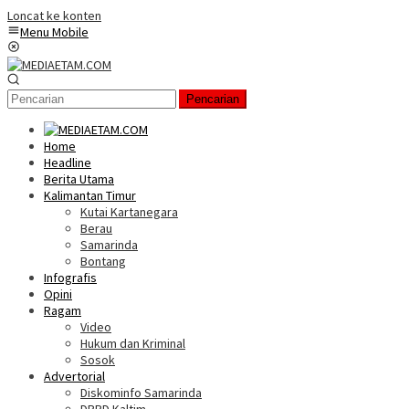
Loncat ke konten
Menu Mobile
Pencarian
Home
Headline
Berita Utama
Kalimantan Timur
Kutai Kartanegara
Berau
Samarinda
Bontang
Infografis
Opini
Ragam
Video
Hukum dan Kriminal
Sosok
Advertorial
Diskominfo Samarinda