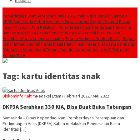
Nasional
Breaking News
Pemerintah Pusat Berencana Buka 13 Sumur Migas Baru di Samboja
DPRD Samarinda Sebut Kematian Siswa karena Sepatu Sempit Bukan
hanya Musibah, tapi Kelalaian Pemerintah dalam Pendataan Penerima
Bansos
Ingin Buka Usaha Sendiri? Warga Kukar Kini Bisa Usulkan
Pelatihan Gratis ke Distransnaker
Terima Audiensi Serikat Buruh, Bupati
Kukar Imbau Seluruh Perusahaan Penuhi Hak Pekerja
Bawaslu Sambangi
PAN Kukar, Wanti-Wanti Terjadi ‘Double’ Kepengurusan di SIPOL pada
Pemilu 2029
Tag:
kartu identitas anak
Diskominfo Kaltim
Redaksi Etam
7 Februari 2022
7 Mei 2022
DKP3A Serahkan 330 KIA, Bisa Buat Buka Tabungan
Samarinda – Dinas Kependudukan, Pemberdayaa Perempuan dan
Perlindungan Anak (DKP3A) Kaltim melakukan Penyerahan Kartu
Identitas […]