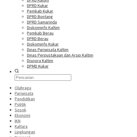
DPRD Kaltim
DPRD Kukar
Pemkab Kukar
DPRD Bontang
DPRD Samarinda
Diskominfo Kaltim
Pemkab Berau
DPRD Berau
Diskominfo Kukar
Dinas Pariwisata Kaltim
Dinas Perpustakaan dan Arsip Kaltim
Dispora Kaltim
DPMD Kukar
Olahraga
Pariwisata
Pendidikan
Politik
Sosok
Ekonomi
IKN
Kaltara
Lingkungan