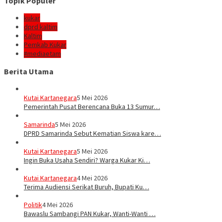
Topik Populer
kukar
dprd kaltim
Kaltim
Pemkab Kukar
#mediaetam
Berita Utama
Kutai Kartanegara
5 Mei 2026
Pemerintah Pusat Berencana Buka 13 Sumur…
Samarinda
5 Mei 2026
DPRD Samarinda Sebut Kematian Siswa kare…
Kutai Kartanegara
5 Mei 2026
Ingin Buka Usaha Sendiri? Warga Kukar Ki…
Kutai Kartanegara
4 Mei 2026
Terima Audiensi Serikat Buruh, Bupati Ku…
Politik
4 Mei 2026
Bawaslu Sambangi PAN Kukar, Wanti-Wanti …