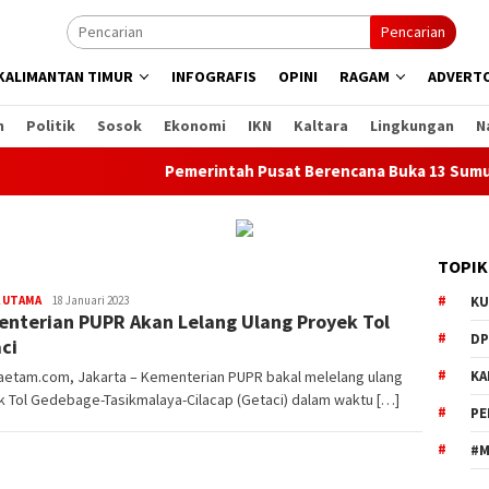
Pencarian
KALIMANTAN TIMUR
INFOGRAFIS
OPINI
RAGAM
ADVERTO
n
Politik
Sosok
Ekonomi
IKN
Kaltara
Lingkungan
N
Pemerintah Pusat Berencana Buka 13 Sumur Miga
TOPIK
Muhammad
 UTAMA
18 Januari 2023
KU
nterian PUPR Akan Lelang Ulang Proyek Tol
Amin
DP
ci
etam.com, Jakarta – Kementerian PUPR bakal melelang ulang
KA
 Tol Gedebage-Tasikmalaya-Cilacap (Getaci) dalam waktu […]
PE
#M