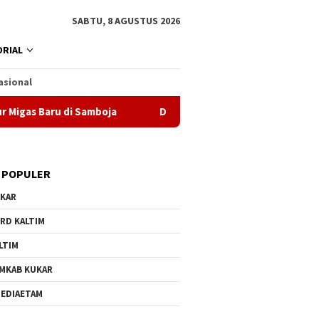
SABTU, 8 AGUSTUS 2026
RIAL
asional
s Baru di Samboja
DPRD Samarinda Sebut Kematian Siswa
 POPULER
KAR
RD KALTIM
LTIM
MKAB KUKAR
EDIAETAM