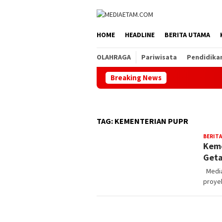
Loncat
ke
konten
HOME
HEADLINE
BERITA UTAMA
OLAHRAGA
Pariwisata
Pendidika
Breaking News
TAG:
KEMENTERIAN PUPR
BERITA
Keme
Geta
Media
proyek