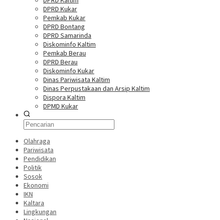
DPRD Kaltim
DPRD Kukar
Pemkab Kukar
DPRD Bontang
DPRD Samarinda
Diskominfo Kaltim
Pemkab Berau
DPRD Berau
Diskominfo Kukar
Dinas Pariwisata Kaltim
Dinas Perpustakaan dan Arsip Kaltim
Dispora Kaltim
DPMD Kukar
Olahraga
Pariwisata
Pendidikan
Politik
Sosok
Ekonomi
IKN
Kaltara
Lingkungan