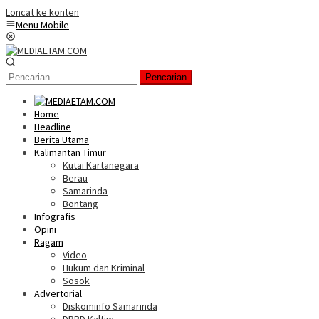
Loncat ke konten
Menu Mobile
Pencarian
Home
Headline
Berita Utama
Kalimantan Timur
Kutai Kartanegara
Berau
Samarinda
Bontang
Infografis
Opini
Ragam
Video
Hukum dan Kriminal
Sosok
Advertorial
Diskominfo Samarinda