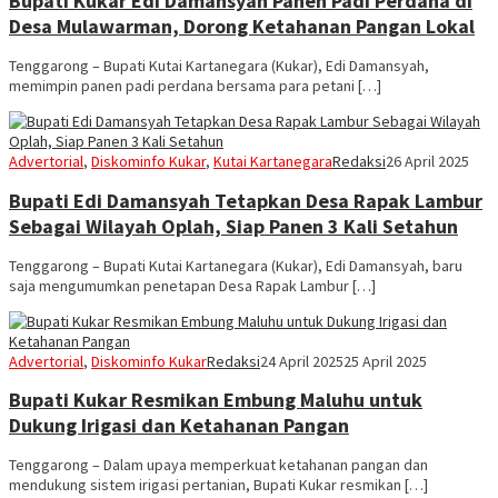
Bupati Kukar Edi Damansyah Panen Padi Perdana di
Desa Mulawarman, Dorong Ketahanan Pangan Lokal
Tenggarong – Bupati Kutai Kartanegara (Kukar), Edi Damansyah,
memimpin panen padi perdana bersama para petani […]
Advertorial
,
Diskominfo Kukar
,
Kutai Kartanegara
Redaksi
26 April 2025
Bupati Edi Damansyah Tetapkan Desa Rapak Lambur
Sebagai Wilayah Oplah, Siap Panen 3 Kali Setahun
Tenggarong – Bupati Kutai Kartanegara (Kukar), Edi Damansyah, baru
saja mengumumkan penetapan Desa Rapak Lambur […]
Advertorial
,
Diskominfo Kukar
Redaksi
24 April 2025
25 April 2025
Bupati Kukar Resmikan Embung Maluhu untuk
Dukung Irigasi dan Ketahanan Pangan
Tenggarong – Dalam upaya memperkuat ketahanan pangan dan
mendukung sistem irigasi pertanian, Bupati Kukar resmikan […]