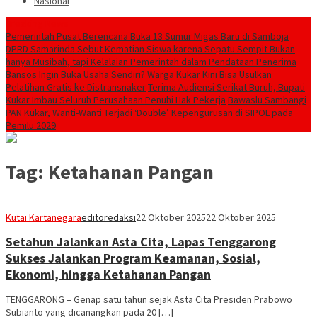
Nasional
Breaking News
Pemerintah Pusat Berencana Buka 13 Sumur Migas Baru di Samboja
DPRD Samarinda Sebut Kematian Siswa karena Sepatu Sempit Bukan
hanya Musibah, tapi Kelalaian Pemerintah dalam Pendataan Penerima
Bansos
Ingin Buka Usaha Sendiri? Warga Kukar Kini Bisa Usulkan
Pelatihan Gratis ke Distransnaker
Terima Audiensi Serikat Buruh, Bupati
Kukar Imbau Seluruh Perusahaan Penuhi Hak Pekerja
Bawaslu Sambangi
PAN Kukar, Wanti-Wanti Terjadi ‘Double’ Kepengurusan di SIPOL pada
Pemilu 2029
Tag:
Ketahanan Pangan
Kutai Kartanegara
editoredaksi
22 Oktober 2025
22 Oktober 2025
Setahun Jalankan Asta Cita, Lapas Tenggarong
Sukses Jalankan Program Keamanan, Sosial,
Ekonomi, hingga Ketahanan Pangan
TENGGARONG – Genap satu tahun sejak Asta Cita Presiden Prabowo
Subianto yang dicanangkan pada 20 […]