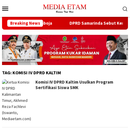
Loncat
Menu
ke
Mobile
konten
igas Baru di Samboja
Breaking News
DPRD Samarinda Sebut Kematian Si
TAG:
KOMISI IV DPRD KALTIM
Komisi IV DPRD Kaltim Usulkan Program
Sertifikasi Siswa SMK