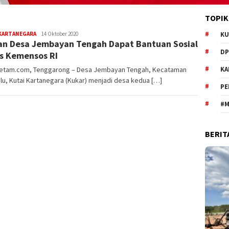
TOPIK
Redaksi
 KARTANEGARA
14 Oktober 2020
KU
ran Desa Jembayan Tengah Dapat Bantuan Sosial
DP
s Kemensos RI
etam.com, Tenggarong – Desa Jembayan Tengah, Kecataman
KA
lu, Kutai Kartanegara (Kukar) menjadi desa kedua […]
PE
#M
BERIT