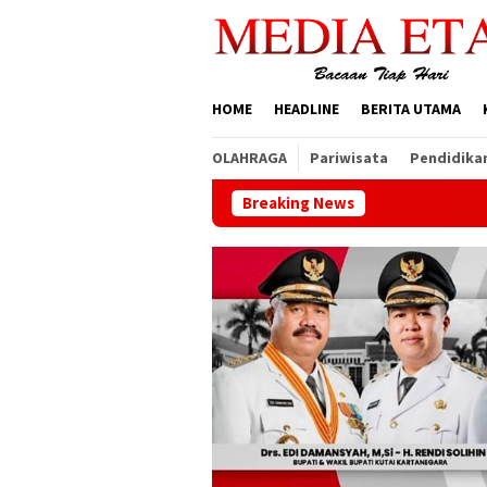
Loncat
ke
konten
HOME
HEADLINE
BERITA UTAMA
OLAHRAGA
Pariwisata
Pendidika
Breaking News