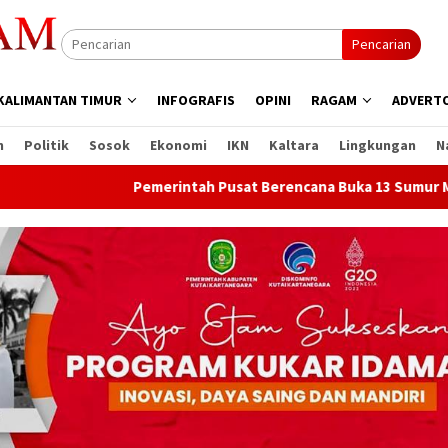
Pencarian
KALIMANTAN TIMUR
INFOGRAFIS
OPINI
RAGAM
ADVERTO
n
Politik
Sosok
Ekonomi
IKN
Kaltara
Lingkungan
N
Pemerintah Pusat Berencana Buka 13 Sumur Migas Baru