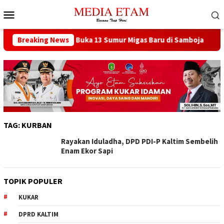
Loncat
Menu
ke
Mobile
konten
 Pusat Berencana Buka 13 Sumur Migas Baru di Samboja
Breaking News
TAG:
KURBAN
Rayakan Iduladha, DPD PDI-P Kaltim Sembelih
Enam Ekor Sapi
TOPIK POPULER
KUKAR
DPRD KALTIM