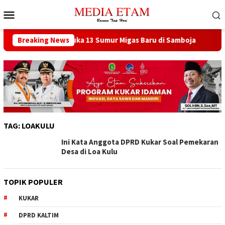
Loncat
Menu
ke
Mobile
konten
at Berencana Buka 13 Sumur Migas Baru di Samboja
Breaking News
DPRD
TAG:
LOAKULU
Ini Kata Anggota DPRD Kukar Soal Pemekaran
Desa di Loa Kulu
TOPIK POPULER
KUKAR
DPRD KALTIM