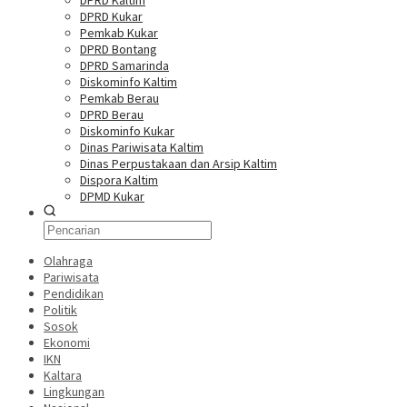
DPRD Kaltim
DPRD Kukar
Pemkab Kukar
DPRD Bontang
DPRD Samarinda
Diskominfo Kaltim
Pemkab Berau
DPRD Berau
Diskominfo Kukar
Dinas Pariwisata Kaltim
Dinas Perpustakaan dan Arsip Kaltim
Dispora Kaltim
DPMD Kukar
Olahraga
Pariwisata
Pendidikan
Politik
Sosok
Ekonomi
IKN
Kaltara
Lingkungan