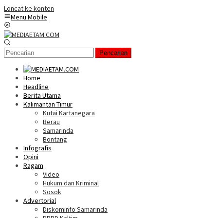
Loncat ke konten
Menu Mobile
Pencarian
Home
Headline
Berita Utama
Kalimantan Timur
Kutai Kartanegara
Berau
Samarinda
Bontang
Infografis
Opini
Ragam
Video
Hukum dan Kriminal
Sosok
Advertorial
Diskominfo Samarinda