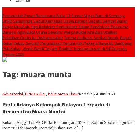
Nasional
Breaking News
Pemerintah Pusat Berencana Buka 13 Sumur Migas Baru di Samboja
DPRD Samarinda Sebut Kematian Siswa karena Sepatu Sempit Bukan
hanya Musibah, tapi Kelalaian Pemerintah dalam Pendataan Penerima
Bansos
Ingin Buka Usaha Sendiri? Warga Kukar Kini Bisa Usulkan
Pelatihan Gratis ke Distransnaker
Terima Audiensi Serikat Buruh, Bupati
Kukar Imbau Seluruh Perusahaan Penuhi Hak Pekerja
Bawaslu Sambangi
PAN Kukar, Wanti-Wanti Terjadi ‘Double’ Kepengurusan di SIPOL pada
Pemilu 2029
Tag:
muara munta
Advertorial
,
DPRD Kukar
,
Kalimantan Timur
Redaksi
24 Juni 2021
Perlu Adanya Kelompok Nelayan Terpadu di
Kecamatan Muara Muntai
Kukar – Anggota DPRD Kutai Kartanegara (Kukar) Sopan Sopian, inginkan
Pemerintah Daerah (Pemda) Kukar untuk […]