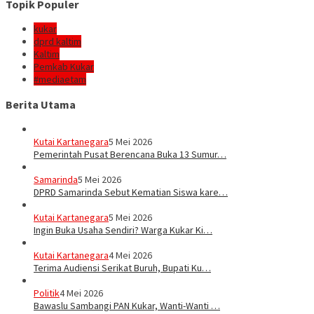
Topik Populer
kukar
dprd kaltim
Kaltim
Pemkab Kukar
#mediaetam
Berita Utama
Kutai Kartanegara
5 Mei 2026
Pemerintah Pusat Berencana Buka 13 Sumur…
Samarinda
5 Mei 2026
DPRD Samarinda Sebut Kematian Siswa kare…
Kutai Kartanegara
5 Mei 2026
Ingin Buka Usaha Sendiri? Warga Kukar Ki…
Kutai Kartanegara
4 Mei 2026
Terima Audiensi Serikat Buruh, Bupati Ku…
Politik
4 Mei 2026
Bawaslu Sambangi PAN Kukar, Wanti-Wanti …