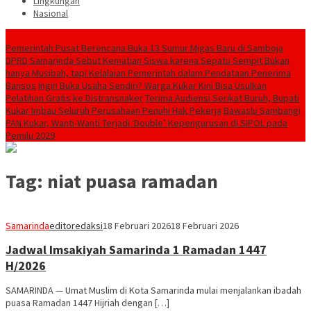
Lingkungan
Nasional
Breaking News
Pemerintah Pusat Berencana Buka 13 Sumur Migas Baru di Samboja
DPRD Samarinda Sebut Kematian Siswa karena Sepatu Sempit Bukan
hanya Musibah, tapi Kelalaian Pemerintah dalam Pendataan Penerima
Bansos
Ingin Buka Usaha Sendiri? Warga Kukar Kini Bisa Usulkan
Pelatihan Gratis ke Distransnaker
Terima Audiensi Serikat Buruh, Bupati
Kukar Imbau Seluruh Perusahaan Penuhi Hak Pekerja
Bawaslu Sambangi
PAN Kukar, Wanti-Wanti Terjadi ‘Double’ Kepengurusan di SIPOL pada
Pemilu 2029
Tag:
niat puasa ramadan
Samarinda
editoredaksi
18 Februari 2026
18 Februari 2026
Jadwal Imsakiyah Samarinda 1 Ramadan 1447
H/2026
SAMARINDA — Umat Muslim di Kota Samarinda mulai menjalankan ibadah
puasa Ramadan 1447 Hijriah dengan […]