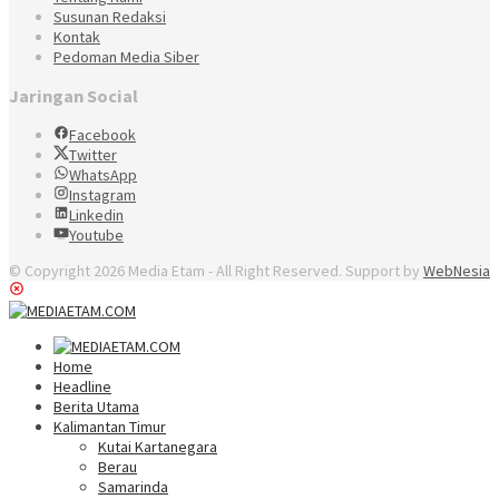
Susunan Redaksi
Kontak
Pedoman Media Siber
Jaringan Social
Facebook
Twitter
WhatsApp
Instagram
Linkedin
Youtube
© Copyright 2026 Media Etam - All Right Reserved. Support by
WebNesia
Home
Headline
Berita Utama
Kalimantan Timur
Kutai Kartanegara
Berau
Samarinda