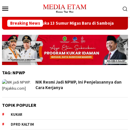
Loncat
Menu
ke
Mobile
konten
at Berencana Buka 13 Sumur Migas Baru di Samboja
Breaking News
DPRD
TAG:
NPWP
NIK Resmi Jadi NPWP, Ini Penjelasannya dan
Cara Kerjanya
TOPIK POPULER
KUKAR
DPRD KALTIM