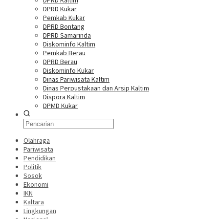
DPRD Kaltim
DPRD Kukar
Pemkab Kukar
DPRD Bontang
DPRD Samarinda
Diskominfo Kaltim
Pemkab Berau
DPRD Berau
Diskominfo Kukar
Dinas Pariwisata Kaltim
Dinas Perpustakaan dan Arsip Kaltim
Dispora Kaltim
DPMD Kukar
Olahraga
Pariwisata
Pendidikan
Politik
Sosok
Ekonomi
IKN
Kaltara
Lingkungan