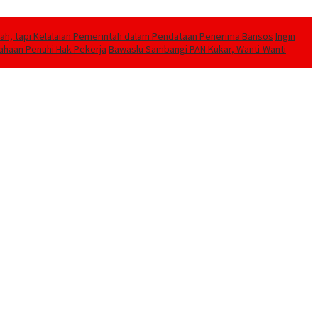
h, tapi Kelalaian Pemerintah dalam Pendataan Penerima Bansos
Ingin
sahaan Penuhi Hak Pekerja
Bawaslu Sambangi PAN Kukar, Wanti-Wanti