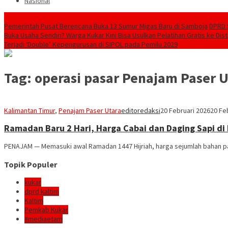
Nasional
Breaking News
Pemerintah Pusat Berencana Buka 13 Sumur Migas Baru di Samboja
DPRD 
Buka Usaha Sendiri? Warga Kukar Kini Bisa Usulkan Pelatihan Gratis ke Dis
Terjadi ‘Double’ Kepengurusan di SIPOL pada Pemilu 2029
Tag:
operasi pasar Penajam Paser U
Kalimantan Timur
,
Penajam Paser Utara
editoredaksi
20 Februari 2026
20 Fe
Ramadan Baru 2 Hari, Harga Cabai dan Daging Sapi di 
PENAJAM — Memasuki awal Ramadan 1447 Hijriah, harga sejumlah bahan p
Topik Populer
kukar
dprd kaltim
Kaltim
Pemkab Kukar
#mediaetam