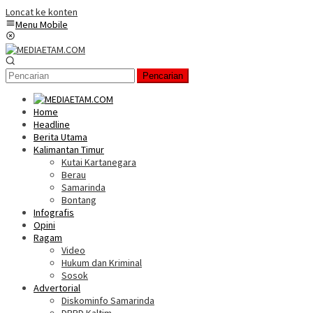
Loncat ke konten
Menu Mobile
Pencarian
Home
Headline
Berita Utama
Kalimantan Timur
Kutai Kartanegara
Berau
Samarinda
Bontang
Infografis
Opini
Ragam
Video
Hukum dan Kriminal
Sosok
Advertorial
Diskominfo Samarinda