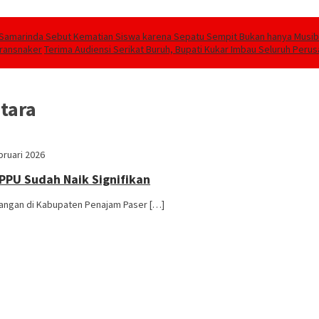
Samarinda Sebut Kematian Siswa karena Sepatu Sempit Bukan hanya Musiba
transnaker
Terima Audiensi Serikat Buruh, Bupati Kukar Imbau Seluruh Peru
tara
bruari 2026
PPU Sudah Naik Signifikan
angan di Kabupaten Penajam Paser […]