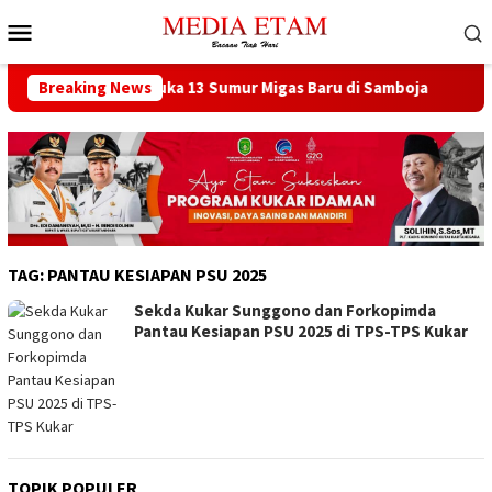
Loncat
Menu
ke
Mobile
konten
at Berencana Buka 13 Sumur Migas Baru di Samboja
Breaking News
DPRD
TAG:
PANTAU KESIAPAN PSU 2025
Sekda Kukar Sunggono dan Forkopimda
Pantau Kesiapan PSU 2025 di TPS-TPS Kukar
TOPIK POPULER