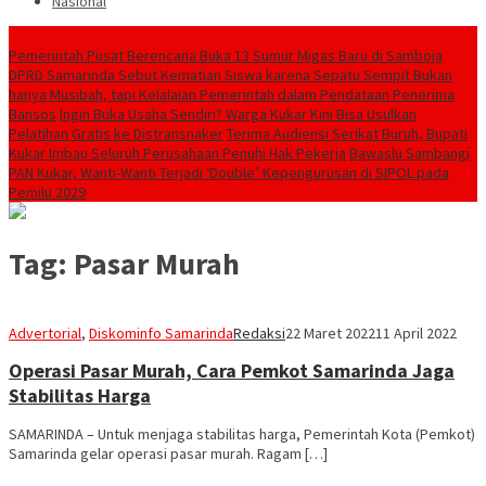
Nasional
Breaking News
Pemerintah Pusat Berencana Buka 13 Sumur Migas Baru di Samboja
DPRD Samarinda Sebut Kematian Siswa karena Sepatu Sempit Bukan
hanya Musibah, tapi Kelalaian Pemerintah dalam Pendataan Penerima
Bansos
Ingin Buka Usaha Sendiri? Warga Kukar Kini Bisa Usulkan
Pelatihan Gratis ke Distransnaker
Terima Audiensi Serikat Buruh, Bupati
Kukar Imbau Seluruh Perusahaan Penuhi Hak Pekerja
Bawaslu Sambangi
PAN Kukar, Wanti-Wanti Terjadi ‘Double’ Kepengurusan di SIPOL pada
Pemilu 2029
Tag:
Pasar Murah
Advertorial
,
Diskominfo Samarinda
Redaksi
22 Maret 2022
11 April 2022
Operasi Pasar Murah, Cara Pemkot Samarinda Jaga
Stabilitas Harga
SAMARINDA – Untuk menjaga stabilitas harga, Pemerintah Kota (Pemkot)
Samarinda gelar operasi pasar murah. Ragam […]