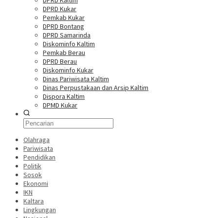
DPRD Kaltim
DPRD Kukar
Pemkab Kukar
DPRD Bontang
DPRD Samarinda
Diskominfo Kaltim
Pemkab Berau
DPRD Berau
Diskominfo Kukar
Dinas Pariwisata Kaltim
Dinas Perpustakaan dan Arsip Kaltim
Dispora Kaltim
DPMD Kukar
Olahraga
Pariwisata
Pendidikan
Politik
Sosok
Ekonomi
IKN
Kaltara
Lingkungan