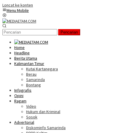
Loncat ke konten
Menu Mobile
Pencarian
Home
Headline
Berita Utama
Kalimantan Timur
Kutai Kartanegara
Berau
Samarinda
Bontang
Infografis
Opini
Ragam
Video
Hukum dan Kriminal
Sosok
Advertorial
Diskominfo Samarinda