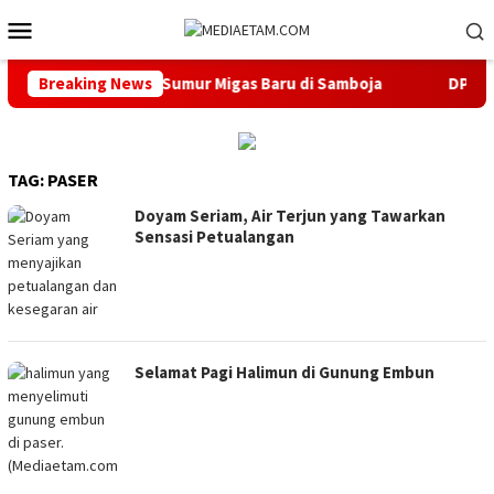
Loncat
Menu
ke
Mobile
konten
Berencana Buka 13 Sumur Migas Baru di Samboja
Breaking News
DPRD Sa
TAG:
PASER
Doyam Seriam, Air Terjun yang Tawarkan
Sensasi Petualangan
Selamat Pagi Halimun di Gunung Embun