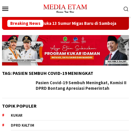
Loncat
Menu
ke
Mobile
konten
sat Berencana Buka 13 Sumur Migas Baru di Samboja
Breaking News
DPR
TAG:
PASIEN SEMBUH COVID-19 MENINGKAT
Pasien Covid-19 Sembuh Meningkat, Komisi II
DPRD Bontang Apresiasi Pemerintah
TOPIK POPULER
KUKAR
DPRD KALTIM