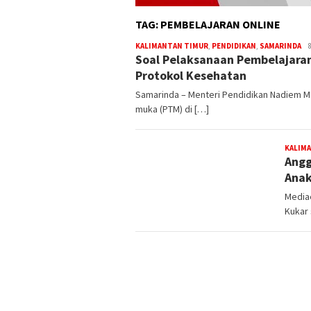
TAG:
PEMBELAJARAN ONLINE
Re
KALIMANTAN TIMUR
,
PENDIDIKAN
,
SAMARINDA
Soal Pelaksanaan Pembelajaran
Me
Protokol Kesehatan
Samarinda – Menteri Pendidikan Nadiem M
muka (PTM) di […]
KALIM
Angg
Anak
Mediae
Kukar