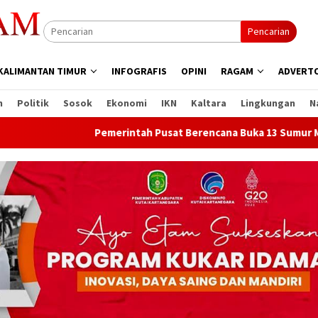
Pencarian
KALIMANTAN TIMUR
INFOGRAFIS
OPINI
RAGAM
ADVERTO
n
Politik
Sosok
Ekonomi
IKN
Kaltara
Lingkungan
N
Pemerintah Pusat Berencana Buka 13 Sumur Migas Baru d