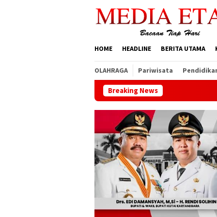
Loncat
ke
konten
HOME
HEADLINE
BERITA UTAMA
OLAHRAGA
Pariwisata
Pendidika
Breaking News