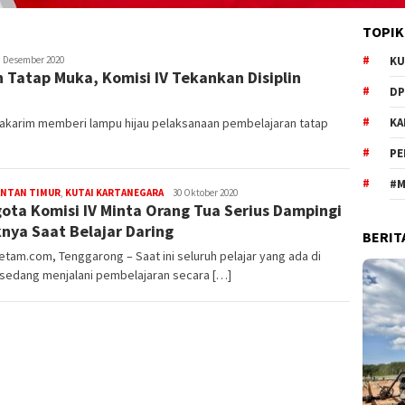
TOPIK
daksi
8 Desember 2020
KU
 Tatap Muka, Komisi IV Tekankan Disiplin
diaetam.com
DP
akarim memberi lampu hijau pelaksanaan pembelajaran tatap
KA
PE
#M
Redaksi
ANTAN TIMUR
,
KUTAI KARTANEGARA
30 Oktober 2020
ota Komisi IV Minta Orang Tua Serius Dampingi
nya Saat Belajar Daring
BERIT
tam.com, Tenggarong – Saat ini seluruh pelajar yang ada di
 sedang menjalani pembelajaran secara […]