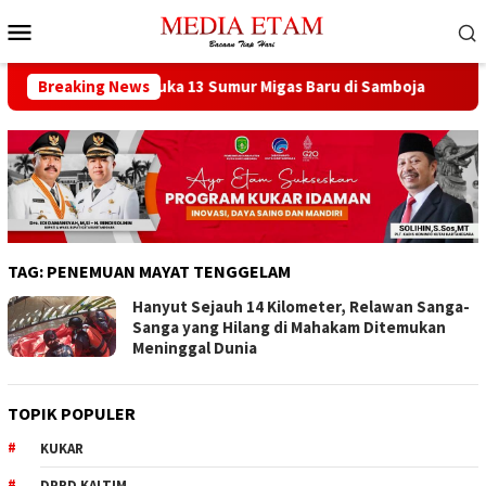
Loncat
Menu
ke
Mobile
konten
at Berencana Buka 13 Sumur Migas Baru di Samboja
Breaking News
DPRD
TAG:
PENEMUAN MAYAT TENGGELAM
Hanyut Sejauh 14 Kilometer, Relawan Sanga-
Sanga yang Hilang di Mahakam Ditemukan
Meninggal Dunia
TOPIK POPULER
KUKAR
DPRD KALTIM