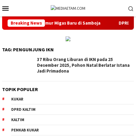
Loncat
Menu
ke
Mobile
konten
encana Buka 13 Sumur Migas Baru di Samboja
Breaking News
DPRD Samar
TAG:
PENGUNJUNG IKN
37 Ribu Orang Liburan di IKN pada 25
Desember 2025, Pohon Natal Berlatar Istana
Jadi Primadona
TOPIK POPULER
KUKAR
DPRD KALTIM
KALTIM
PEMKAB KUKAR