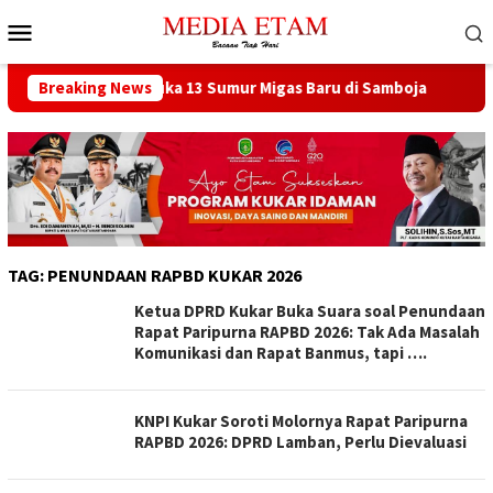
Loncat
Menu
ke
Mobile
konten
t Berencana Buka 13 Sumur Migas Baru di Samboja
Breaking News
DPRD 
TAG:
PENUNDAAN RAPBD KUKAR 2026
Ketua DPRD Kukar Buka Suara soal Penundaan
Rapat Paripurna RAPBD 2026: Tak Ada Masalah
Komunikasi dan Rapat Banmus, tapi ….
KNPI Kukar Soroti Molornya Rapat Paripurna
RAPBD 2026: DPRD Lamban, Perlu Dievaluasi