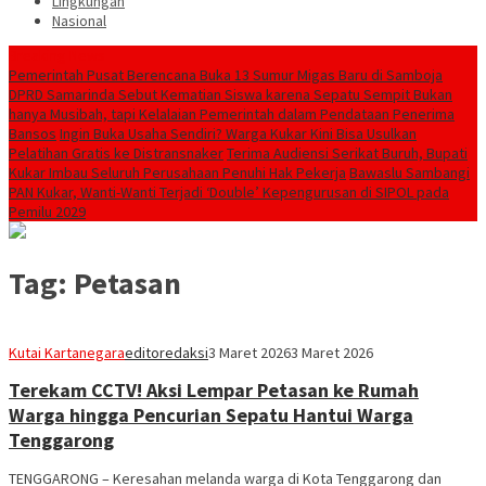
Lingkungan
Nasional
Breaking News
Pemerintah Pusat Berencana Buka 13 Sumur Migas Baru di Samboja
DPRD Samarinda Sebut Kematian Siswa karena Sepatu Sempit Bukan
hanya Musibah, tapi Kelalaian Pemerintah dalam Pendataan Penerima
Bansos
Ingin Buka Usaha Sendiri? Warga Kukar Kini Bisa Usulkan
Pelatihan Gratis ke Distransnaker
Terima Audiensi Serikat Buruh, Bupati
Kukar Imbau Seluruh Perusahaan Penuhi Hak Pekerja
Bawaslu Sambangi
PAN Kukar, Wanti-Wanti Terjadi ‘Double’ Kepengurusan di SIPOL pada
Pemilu 2029
Tag:
Petasan
Kutai Kartanegara
editoredaksi
3 Maret 2026
3 Maret 2026
Terekam CCTV! Aksi Lempar Petasan ke Rumah
Warga hingga Pencurian Sepatu Hantui Warga
Tenggarong
TENGGARONG – Keresahan melanda warga di Kota Tenggarong dan