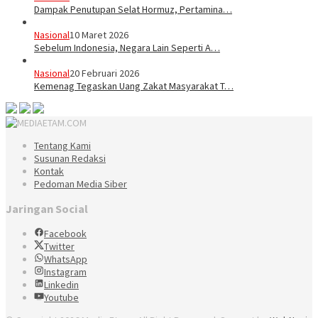
Dampak Penutupan Selat Hormuz, Pertamina…
Nasional
10 Maret 2026
Sebelum Indonesia, Negara Lain Seperti A…
Nasional
20 Februari 2026
Kemenag Tegaskan Uang Zakat Masyarakat T…
Tentang Kami
Susunan Redaksi
Kontak
Pedoman Media Siber
Jaringan Social
Facebook
Twitter
WhatsApp
Instagram
Linkedin
Youtube