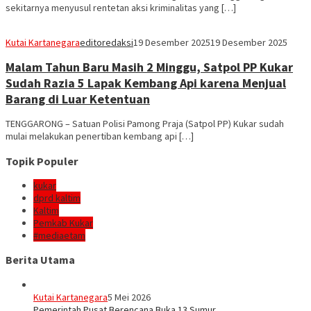
sekitarnya menyusul rentetan aksi kriminalitas yang […]
Kutai Kartanegara
editoredaksi
19 Desember 2025
19 Desember 2025
Malam Tahun Baru Masih 2 Minggu, Satpol PP Kukar
Sudah Razia 5 Lapak Kembang Api karena Menjual
Barang di Luar Ketentuan
TENGGARONG – Satuan Polisi Pamong Praja (Satpol PP) Kukar sudah
mulai melakukan penertiban kembang api […]
Topik Populer
kukar
dprd kaltim
Kaltim
Pemkab Kukar
#mediaetam
Berita Utama
Kutai Kartanegara
5 Mei 2026
Pemerintah Pusat Berencana Buka 13 Sumur…