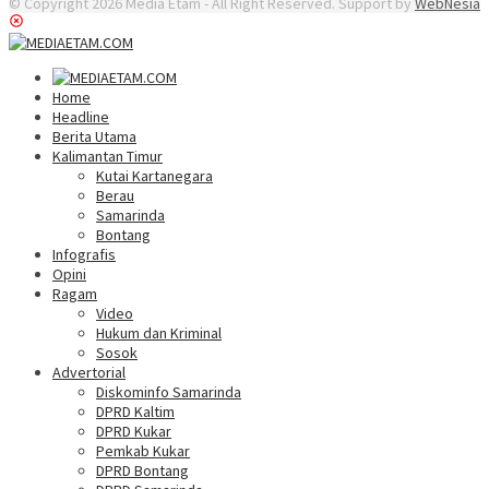
© Copyright 2026 Media Etam - All Right Reserved. Support by
WebNesia
Home
Headline
Berita Utama
Kalimantan Timur
Kutai Kartanegara
Berau
Samarinda
Bontang
Infografis
Opini
Ragam
Video
Hukum dan Kriminal
Sosok
Advertorial
Diskominfo Samarinda
DPRD Kaltim
DPRD Kukar
Pemkab Kukar
DPRD Bontang