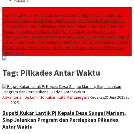
Nasional
Breaking News
Pemerintah Pusat Berencana Buka 13 Sumur Migas Baru di Samboja
DPRD Samarinda Sebut Kematian Siswa karena Sepatu Sempit Bukan
hanya Musibah, tapi Kelalaian Pemerintah dalam Pendataan Penerima
Bansos
Ingin Buka Usaha Sendiri? Warga Kukar Kini Bisa Usulkan
Pelatihan Gratis ke Distransnaker
Terima Audiensi Serikat Buruh, Bupati
Kukar Imbau Seluruh Perusahaan Penuhi Hak Pekerja
Bawaslu Sambangi
PAN Kukar, Wanti-Wanti Terjadi ‘Double’ Kepengurusan di SIPOL pada
Pemilu 2029
Tag:
Pilkades Antar Waktu
Advertorial
,
Diskominfo Kukar
,
Kutai Kartanegara
Redaksi
20 Juni 2025
25
Juni 2025
Bupati Kukar Lantik Pj Kepala Desa Sungai Mariam,
Siap Jalankan Program dan Persiapkan Pilkades
Antar Waktu