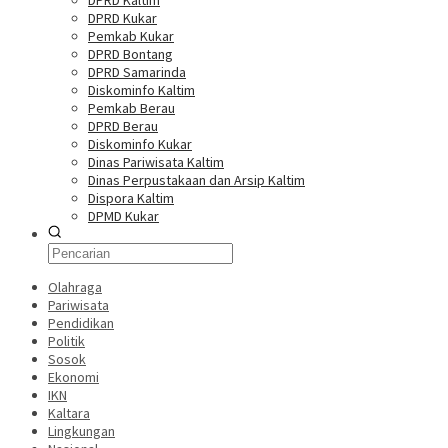
DPRD Kaltim
DPRD Kukar
Pemkab Kukar
DPRD Bontang
DPRD Samarinda
Diskominfo Kaltim
Pemkab Berau
DPRD Berau
Diskominfo Kukar
Dinas Pariwisata Kaltim
Dinas Perpustakaan dan Arsip Kaltim
Dispora Kaltim
DPMD Kukar
Olahraga
Pariwisata
Pendidikan
Politik
Sosok
Ekonomi
IKN
Kaltara
Lingkungan