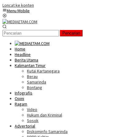
Loncat ke konten
Menu Mobile
Pencarian
Home
Headline
Berita Utama
Kalimantan Timur
Kutai Kartanegara
Berau
Samarinda
Bontang
Infografis
Opini
Ragam
Video
Hukum dan Kriminal
Sosok
Advertorial
Diskominfo Samarinda