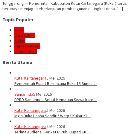
Tenggarong — Pemerintah Kabupaten Kutai Kartanegara (Kukar) terus
berupaya menjaga keberlanjutan pembangunan di tingkat desa. […]
Topik Populer
kukar
dprd kaltim
Kaltim
Pemkab Kukar
#mediaetam
Berita Utama
Kutai Kartanegara
5 Mei 2026
Pemerintah Pusat Berencana Buka 13 Sumur…
Samarinda
5 Mei 2026
DPRD Samarinda Sebut Kematian Siswa kare…
Kutai Kartanegara
5 Mei 2026
Ingin Buka Usaha Sendiri? Warga Kukar Ki…
Kutai Kartanegara
4 Mei 2026
Terima Audiensi Serikat Buruh, Bupati Ku…