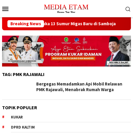
Loncat
Menu
ke
Mobile
konten
at Berencana Buka 13 Sumur Migas Baru di Samboja
Breaking News
DPRD
TAG:
PMK RAJAWALI
Bergegas Memadamkan Api Mobil Relawan
PMK Rajawali, Menabrak Rumah Warga
TOPIK POPULER
KUKAR
DPRD KALTIM