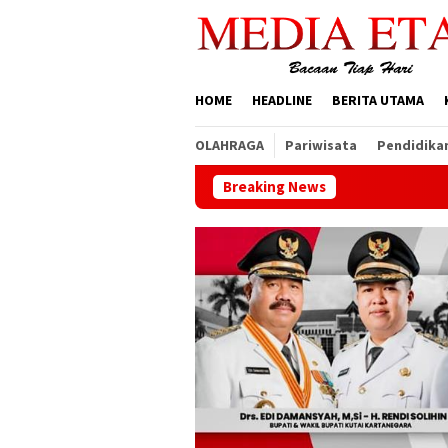
Loncat
ke
konten
HOME
HEADLINE
BERITA UTAMA
OLAHRAGA
Pariwisata
Pendidika
Breaking News