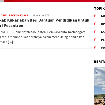
TOPIK
editoredaksi
TORIAL
,
PROKOM KUKAR
11 November 2025
KU
ab Kukar akan Beri Bantuan Pendidikan untuk
DP
ri Pesantren
ARONG – Pemerintah Kabupaten (Pemkab) Kutai Kartanegara
KA
r) terus memperkuat perannya dalam mendukung pendidikan
PE
maan […]
#M
BERIT