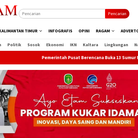
Pencarian
KALIMANTAN TIMUR
INFOGRAFIS
OPINI
RAGAM
ADVERTO
n
Politik
Sosok
Ekonomi
IKN
Kaltara
Lingkungan
N
Pemerintah Pusat Berencana Buka 13 Sumur Migas Baru d