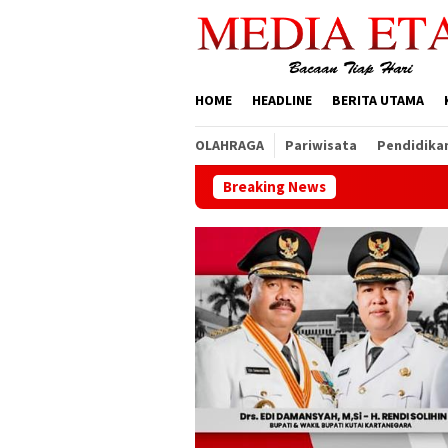
Loncat
ke
konten
HOME
HEADLINE
BERITA UTAMA
OLAHRAGA
Pariwisata
Pendidika
Breaking News