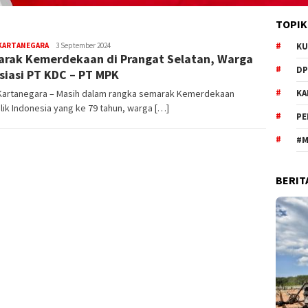
TOPIK
Redaksi
 KARTANEGARA
3 September 2024
KU
rak Kemerdekaan di Prangat Selatan, Warga
DP
siasi PT KDC – PT MPK
 Kartanegara – Masih dalam rangka semarak Kemerdekaan
KA
ik Indonesia yang ke 79 tahun, warga […]
PE
#M
BERIT