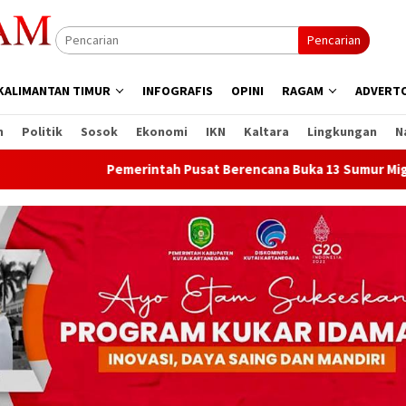
Pencarian
KALIMANTAN TIMUR
INFOGRAFIS
OPINI
RAGAM
ADVERTO
n
Politik
Sosok
Ekonomi
IKN
Kaltara
Lingkungan
N
Pemerintah Pusat Berencana Buka 13 Sumur Migas Baru di S