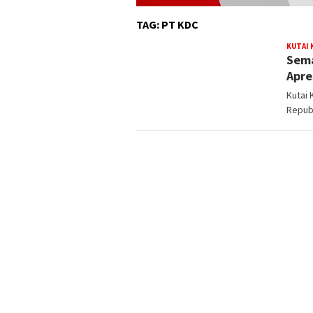
TAG:
PT KDC
KUTAI
Sema
Apre
Kutai
Republ