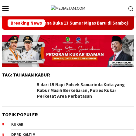
Loncat
Menu
ke
Mobile
konten
ntah Pusat Berencana Buka 13 Sumur Migas Baru di Samboja
Breaking News
TAG:
TAHANAN KABUR
5 dari 15 Napi Polsek Samarinda Kota yang
Kabur Masih Berkeliaran, Polres Kukar
Perketat Area Perbatasan
TOPIK POPULER
KUKAR
DPRD KALTIM