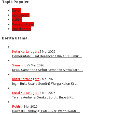
Topik Populer
kukar
dprd kaltim
Kaltim
Pemkab Kukar
#mediaetam
Berita Utama
Kutai Kartanegara
5 Mei 2026
Pemerintah Pusat Berencana Buka 13 Sumur…
Samarinda
5 Mei 2026
DPRD Samarinda Sebut Kematian Siswa kare…
Kutai Kartanegara
5 Mei 2026
Ingin Buka Usaha Sendiri? Warga Kukar Ki…
Kutai Kartanegara
4 Mei 2026
Terima Audiensi Serikat Buruh, Bupati Ku…
Politik
4 Mei 2026
Bawaslu Sambangi PAN Kukar, Wanti-Wanti …