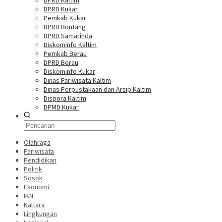
DPRD Kaltim
DPRD Kukar
Pemkab Kukar
DPRD Bontang
DPRD Samarinda
Diskominfo Kaltim
Pemkab Berau
DPRD Berau
Diskominfo Kukar
Dinas Pariwisata Kaltim
Dinas Perpustakaan dan Arsip Kaltim
Dispora Kaltim
DPMD Kukar
Olahraga
Pariwisata
Pendidikan
Politik
Sosok
Ekonomi
IKN
Kaltara
Lingkungan