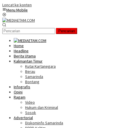
Loncat ke konten
Menu Mobile
Pencarian
Home
Headline
Berita Utama
Kalimantan Timur
Kutai Kartanegara
Berau
Samarinda
Bontang
Infografis
Opini
Ragam
Video
Hukum dan Kriminal
Sosok
Advertorial
Diskominfo Samarinda