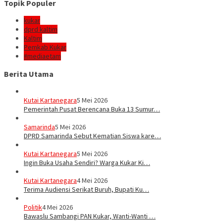
Topik Populer
kukar
dprd kaltim
Kaltim
Pemkab Kukar
#mediaetam
Berita Utama
Kutai Kartanegara
5 Mei 2026
Pemerintah Pusat Berencana Buka 13 Sumur…
Samarinda
5 Mei 2026
DPRD Samarinda Sebut Kematian Siswa kare…
Kutai Kartanegara
5 Mei 2026
Ingin Buka Usaha Sendiri? Warga Kukar Ki…
Kutai Kartanegara
4 Mei 2026
Terima Audiensi Serikat Buruh, Bupati Ku…
Politik
4 Mei 2026
Bawaslu Sambangi PAN Kukar, Wanti-Wanti …