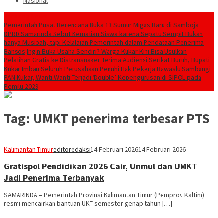
Nasional
Breaking News
Pemerintah Pusat Berencana Buka 13 Sumur Migas Baru di Samboja
DPRD Samarinda Sebut Kematian Siswa karena Sepatu Sempit Bukan
hanya Musibah, tapi Kelalaian Pemerintah dalam Pendataan Penerima
Bansos
Ingin Buka Usaha Sendiri? Warga Kukar Kini Bisa Usulkan
Pelatihan Gratis ke Distransnaker
Terima Audiensi Serikat Buruh, Bupati
Kukar Imbau Seluruh Perusahaan Penuhi Hak Pekerja
Bawaslu Sambangi
PAN Kukar, Wanti-Wanti Terjadi ‘Double’ Kepengurusan di SIPOL pada
Pemilu 2029
Tag:
UMKT penerima terbesar PTS
Kalimantan Timur
editoredaksi
14 Februari 2026
14 Februari 2026
Gratispol Pendidikan 2026 Cair, Unmul dan UMKT
Jadi Penerima Terbanyak
SAMARINDA – Pemerintah Provinsi Kalimantan Timur (Pemprov Kaltim)
resmi mencairkan bantuan UKT semester genap tahun […]