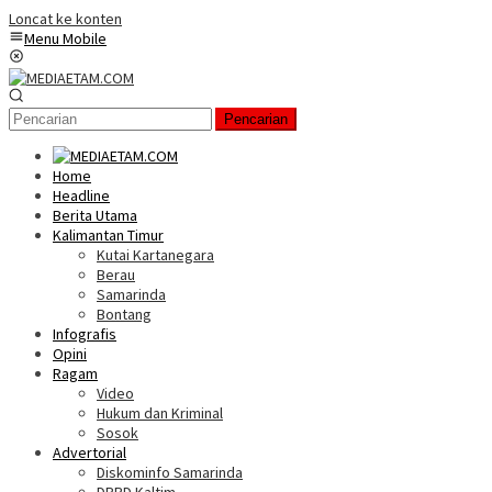
Loncat ke konten
Menu Mobile
Pencarian
Home
Headline
Berita Utama
Kalimantan Timur
Kutai Kartanegara
Berau
Samarinda
Bontang
Infografis
Opini
Ragam
Video
Hukum dan Kriminal
Sosok
Advertorial
Diskominfo Samarinda