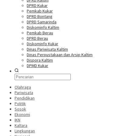
DPRD Kaltim
DPRD Kukar
Pemkab Kukar
DPRD Bontang
DPRD Samarinda
Diskominfo Kaltim
Pemkab Berau
DPRD Berau
Diskominfo Kukar
Dinas Pariwisata Kaltim
Dinas Perpustakaan dan Arsip Kaltim
Dispora Kaltim
DPMD Kukar
Olahraga
Pariwisata
Pendidikan
Politik
Sosok
Ekonomi
IKN
Kaltara
Lingkungan