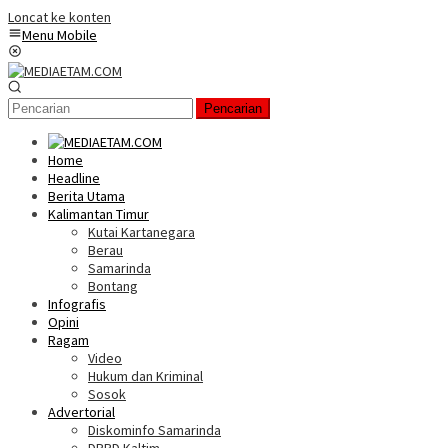
Loncat ke konten
Menu Mobile
Pencarian
Home
Headline
Berita Utama
Kalimantan Timur
Kutai Kartanegara
Berau
Samarinda
Bontang
Infografis
Opini
Ragam
Video
Hukum dan Kriminal
Sosok
Advertorial
Diskominfo Samarinda