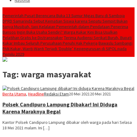
Nasional
Breaking News
Pemerintah Pusat Berencana Buka 13 Sumur Migas Baru di Samboja
DPRD Samarinda Sebut Kematian Siswa karena Sepatu Sempit Bukan
hanya Musibah, tapi Kelalaian Pemerintah dalam Pendataan Penerima
Bansos
Ingin Buka Usaha Sendiri? Warga Kukar Kini Bisa Usulkan
Pelatihan Gratis ke Distransnaker
Terima Audiensi Serikat Buruh, Bupati
Kukar Imbau Seluruh Perusahaan Penuhi Hak Pekerja
Bawaslu Sambangi
PAN Kukar, Wanti-Wanti Terjadi ‘Double’ Kepengurusan di SIPOL pada
Pemilu 2029
Tag:
warga masyarakat
Berita Utama
,
Headline
Redaksi Etam
20 Mei 2021
20 Mei 2021
Polsek Candipuro Lampung Dibakar! Ini Diduga
Karena Maraknya Begal
Kantor Polsek Candipuro Lampung dibakar oleh warga pada hari Selasa
18 Mei 2021 malam. Ini […]