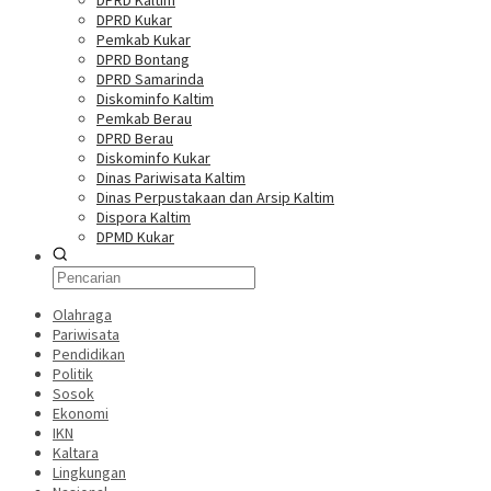
DPRD Kaltim
DPRD Kukar
Pemkab Kukar
DPRD Bontang
DPRD Samarinda
Diskominfo Kaltim
Pemkab Berau
DPRD Berau
Diskominfo Kukar
Dinas Pariwisata Kaltim
Dinas Perpustakaan dan Arsip Kaltim
Dispora Kaltim
DPMD Kukar
Olahraga
Pariwisata
Pendidikan
Politik
Sosok
Ekonomi
IKN
Kaltara
Lingkungan