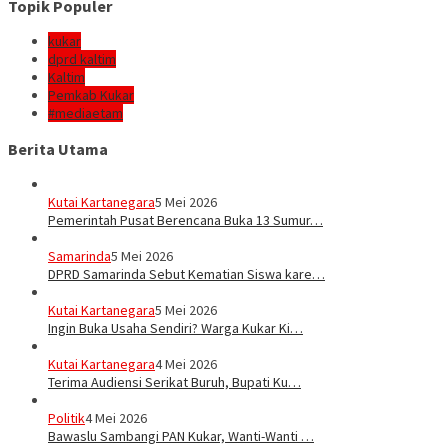
Topik Populer
kukar
dprd kaltim
Kaltim
Pemkab Kukar
#mediaetam
Berita Utama
Kutai Kartanegara
5 Mei 2026
Pemerintah Pusat Berencana Buka 13 Sumur…
Samarinda
5 Mei 2026
DPRD Samarinda Sebut Kematian Siswa kare…
Kutai Kartanegara
5 Mei 2026
Ingin Buka Usaha Sendiri? Warga Kukar Ki…
Kutai Kartanegara
4 Mei 2026
Terima Audiensi Serikat Buruh, Bupati Ku…
Politik
4 Mei 2026
Bawaslu Sambangi PAN Kukar, Wanti-Wanti …