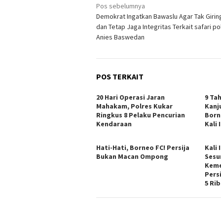
Navigasi
Pos sebelumnya
Demokrat Ingatkan Bawaslu Agar Tak Girin
pos
dan Tetap Jaga Integritas Terkait safari pol
Anies Baswedan
POS TERKAIT
20 Hari Operasi Jaran
9 Ta
Mahakam, Polres Kukar
Kanj
Ringkus 8 Pelaku Pencurian
Born
Kendaraan
Kali 
Hati-Hati, Borneo FC! Persija
Kali 
Bukan Macan Ompong
Sesu
Keme
Pers
5 Ri