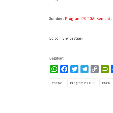
Sumber :
Program P3-TGAI Kementeri
Editor : Eny Lestiani
Bagikan:
WhatsApp
Facebook
Twitter
Telegr
Cop
P
Lin
#petani
Program P3 TGAI
PUPR