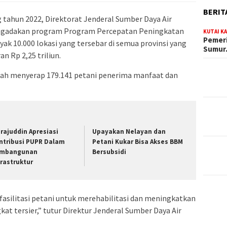
BERIT
g tahun 2022, Direktorat Jenderal Sumber Daya Air
ngadakan program Program Percepatan Peningkatan
KUTAI K
Pemeri
yak 10.000 lokasi yang tersebar di semua provinsi yang
Sumu
n Rp 2,25 triliun.
dah menyerap 179.141 petani penerima manfaat dan
irajuddin Apresiasi
Upayakan Nelayan dan
ntribusi PUPR Dalam
Petani Kukar Bisa Akses BBM
mbangunan
Bersubsidi
frastruktur
asilitasi petani untuk merehabilitasi dan meningkatkan
gkat tersier,” tutur Direktur Jenderal Sumber Daya Air