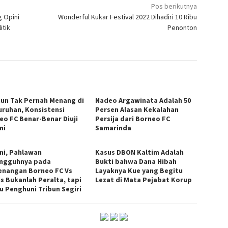
Pos berikutnya
g Opini
Wonderful Kukar Festival 2022 Dihadiri 10 Ribu
itik
Penonton
hun Tak Pernah Menang di
Nadeo Argawinata Adalah 50
uruhan, Konsistensi
Persen Alasan Kekalahan
eo FC Benar-Benar Diuji
Persija dari Borneo FC
Ini
Samarinda
Ini, Pahlawan
Kasus DBON Kaltim Adalah
ngguhnya pada
Bukti bahwa Dana Hibah
nangan Borneo FC Vs
Layaknya Kue yang Begitu
is Bukanlah Peralta, tapi
Lezat di Mata Pejabat Korup
bu Penghuni Tribun Segiri