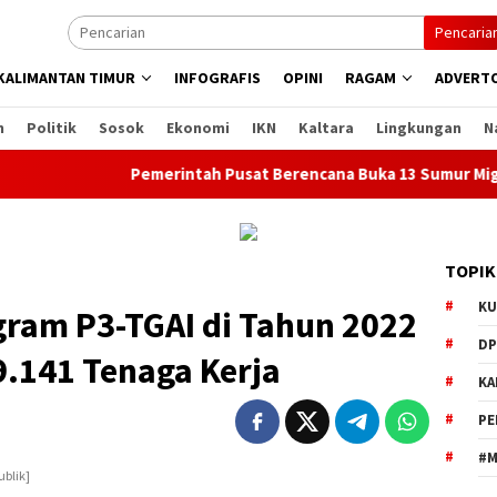
Pencaria
KALIMANTAN TIMUR
INFOGRAFIS
OPINI
RAGAM
ADVERTO
n
Politik
Sosok
Ekonomi
IKN
Kaltara
Lingkungan
N
Pemerintah Pusat Berencana Buka 13 Sumur Migas Baru di
TOPIK
KU
gram P3-TGAI di Tahun 2022
DP
9.141 Tenaga Kerja
KA
PE
#M
ublik]