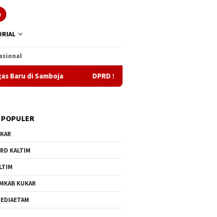
n
RIAL
asional
 Samboja
DPRD Samarinda Sebut Kematian Siswa karena S
 POPULER
KAR
RD KALTIM
LTIM
MKAB KUKAR
EDIAETAM