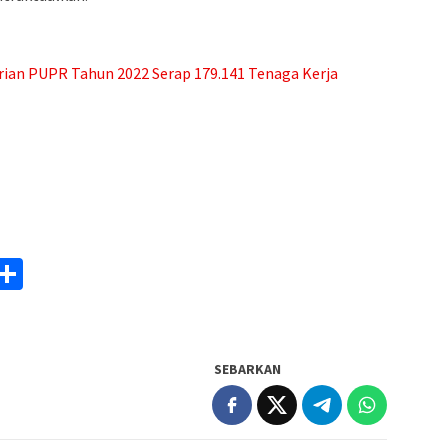
an PUPR Tahun 2022 Serap 179.141 Tenaga Kerja
am
y
rintFriendly
Share
k
SEBARKAN