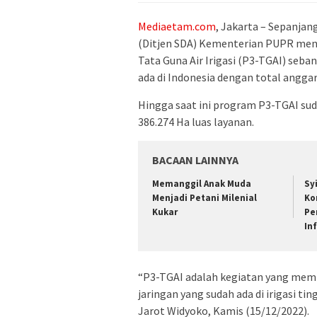
Mediaetam.com
, Jakarta – Sepanjan
(Ditjen SDA) Kementerian PUPR me
Tata Guna Air Irigasi (P3-TGAI) seban
ada di Indonesia dengan total anggara
Hingga saat ini program P3-TGAI su
386.274 Ha luas layanan.
BACAAN LAINNYA
Memanggil Anak Muda
Sy
Menjadi Petani Milenial
Ko
Kukar
Pe
In
“P3-TGAI adalah kegiatan yang memf
jaringan yang sudah ada di irigasi tin
Jarot Widyoko, Kamis (15/12/2022).