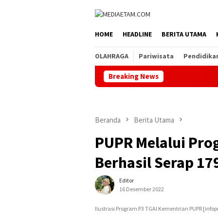
Loncat
ke
konten
HOME
HEADLINE
BERITA UTAMA
OLAHRAGA
Pariwisata
Pendidika
Breaking News
Beranda
Berita Utama
PUPR Melalui Pro
Berhasil Serap 17
Editor
16 Desember 2022
Ilustrasi Program P3 TGAI Kementrian PUPR [infop