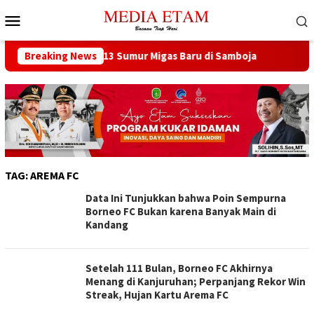
Loncat
Menu
ke
Mobile
konten
erencana Buka 13 Sumur Migas Baru di Samboja
Breaking News
DPRD Sam
TAG:
AREMA FC
Data Ini Tunjukkan bahwa Poin Sempurna
Borneo FC Bukan karena Banyak Main di
Kandang
Setelah 111 Bulan, Borneo FC Akhirnya
Menang di Kanjuruhan; Perpanjang Rekor Win
Streak, Hujan Kartu Arema FC