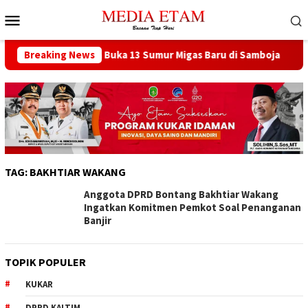
Loncat
Menu
ke
Mobile
konten
 Pusat Berencana Buka 13 Sumur Migas Baru di Samboja
Breaking News
TAG:
BAKHTIAR WAKANG
Anggota DPRD Bontang Bakhtiar Wakang
Ingatkan Komitmen Pemkot Soal Penanganan
Banjir
TOPIK POPULER
KUKAR
DPRD KALTIM