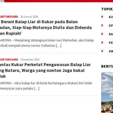
TOPIK
editoredaksi
 KARTANEGARA
26 Januari 2026
KU
 Berani Balap Liar di Kukar pada Bulan
DP
dan, Siap-Siap Motornya Disita dan Didenda
an Rupiah!
KA
ARONG – Menjelang datangnya bulan suci Ramadan, aksi balap
PE
embali menjadi atensi serius Satlantas […]
#M
editoredaksi
 KARTANEGARA
3 Desember 2025
antas Kukar Perketat Pengawasan Balap Liar
BERIT
ng Nataru, Warga yang nonton Juga bakal
duk
RONG – Aksi balap liar di Kutai Kartanegara (Kukar) kini tidak
 menyasar para pelaku […]