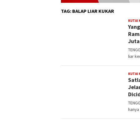
TAG:
BALAP LIAR KUKAR
KUTAI
Yang
Rama
Juta
TENGG
liar k
KUTAI
Satl
Jela
Dici
TENGGA
hanya