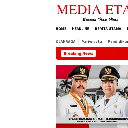
Loncat
ke
konten
HOME
HEADLINE
BERITA UTAMA
OLAHRAGA
Pariwisata
Pendidika
Breaking News