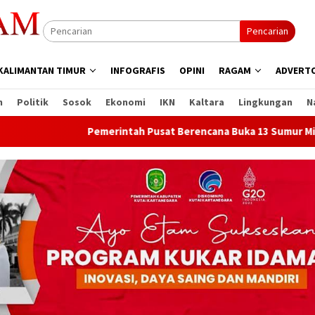
Pencarian
KALIMANTAN TIMUR
INFOGRAFIS
OPINI
RAGAM
ADVERTO
n
Politik
Sosok
Ekonomi
IKN
Kaltara
Lingkungan
N
Pemerintah Pusat Berencana Buka 13 Sumur Migas Baru di 