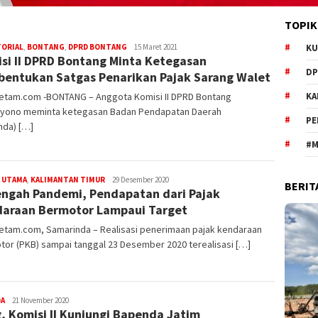
TOPIK
Redaksi
TORIAL
,
BONTANG
,
DPRD BONTANG
15 Maret 2021
KU
si II DPRD Bontang Minta Ketegasan
DP
entukan Satgas Penarikan Pajak Sarang Walet
etam.com -BONTANG – Anggota Komisi II DPRD Bontang
KA
yono meminta ketegasan Badan Pendapatan Daerah
PE
nda) […]
#M
Redaksi
 UTAMA
,
KALIMANTAN TIMUR
29 Desember 2020
BERIT
engah Pandemi, Pendapatan dari Pajak
Mediaetam.com
araan Bermotor Lampaui Target
etam.com, Samarinda – Realisasi penerimaan pajak kendaraan
or (PKB) sampai tanggal 23 Desember 2020 terealisasi […]
Redaksi
DA
21 November 2020
, Komisi II Kunjungi Bapenda Jatim