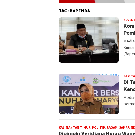
TAG:
BAPENDA
ADVER
Komi
Pemb
Media
Sumar
(Bape
BERITA
Di T
Kend
Media
bermot
KALIMANTAN TIMUR
,
POLITIK
,
RAGAM
,
SAMARIN
Dipimpin Veridiana Huraq Wang