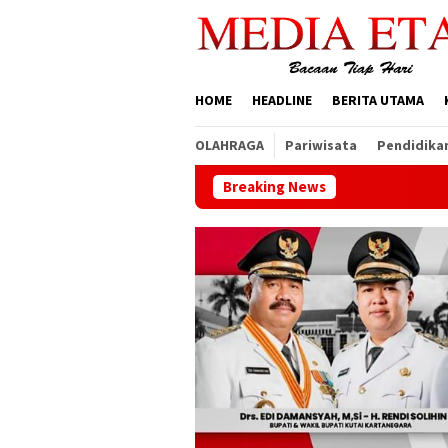
Loncat
ke
konten
HOME
HEADLINE
BERITA UTAMA
OLAHRAGA
Pariwisata
Pendidika
Breaking News