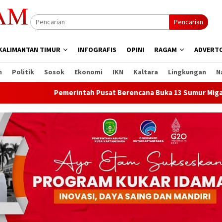
Pencarian
KALIMANTAN TIMUR
INFOGRAFIS
OPINI
RAGAM
ADVERTO
n
Politik
Sosok
Ekonomi
IKN
Kaltara
Lingkungan
N
Pemerintah Pusat Berencana Buka 13 Sumur Migas Baru di Sam